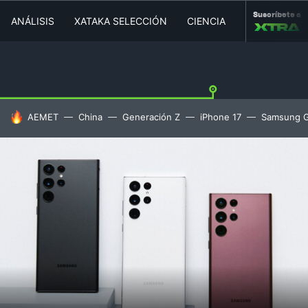
Suscríbete a
ANÁLISIS
XATAKA SELECCIÓN
CIENCIA
MOVILIDAD
HOY SE HABLA DE
AEMET
China
Generación Z
iPhone 17
Samsung G