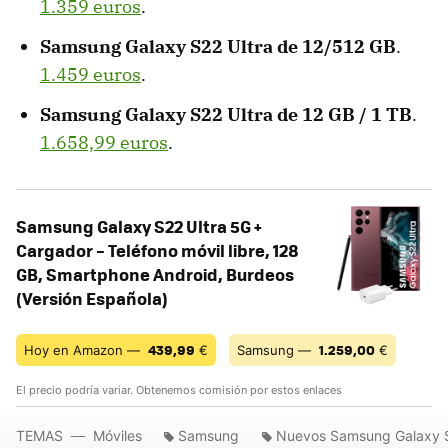
1.359 euros
.
Samsung Galaxy S22 Ultra de 12/512 GB
.
1.459 euros
.
Samsung Galaxy S22 Ultra de 12 GB / 1 TB
.
1.658,99 euros
.
Samsung Galaxy S22 Ultra 5G +
Cargador – Teléfono móvil libre, 128
GB, Smartphone Android, Burdeos
(Versión Española)
439,99
1.259,00
Hoy en Amazon —
€
Samsung —
€
El precio podría variar. Obtenemos comisión por estos enlaces
TEMAS
Móviles
Samsung
Nuevos Samsung Galaxy 