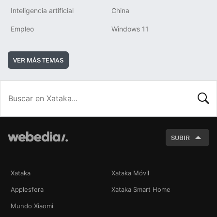
Inteligencia artificial
China
Empleo
Windows 11
VER MÁS TEMAS
BUSCA
SUBIR
Xataka
Xataka Móvil
Applesfera
Xataka Smart Home
Mundo Xiaomi