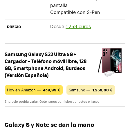
pantalla
Compatible con S-Pen
Desde
1.259 euros
PRECIO
Samsung Galaxy S22 Ultra 5G +
Cargador – Teléfono móvil libre, 128
GB, Smartphone Android, Burdeos
(Versión Española)
439,99
1.259,00
Hoy en Amazon —
€
Samsung —
€
El precio podría variar. Obtenemos comisión por estos enlaces
Galaxy S y Note se dan la mano