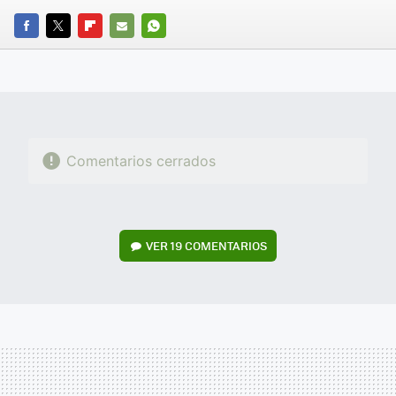
FACEBOOK
TWITTER
FLIPBOARD
E-
WHATSAPP
MAIL
Comentarios cerrados
VER
19 COMENTARIOS