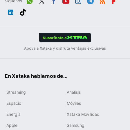
Síguenos
Wh
Twit
Fac
You
Inst
Tele
RSS
Flip
ats
ter
ebo
tub
agr
gra
boa
Link
Tikt
App
ok
e
am
m
rd
edIn
ok
Suscríbete a
Apoya a Xataka y disfruta ventajas exclusivas
En Xataka hablamos de...
Streaming
Análisis
Espacio
Móviles
Energía
Xataka Movilidad
Apple
Samsung