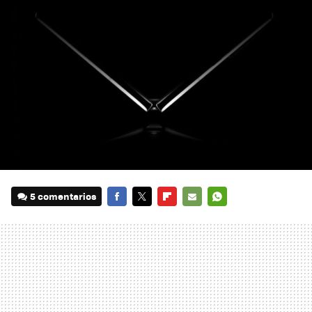
5 comentarios
FACEBOOK
TWITTER
FLIPBOARD
E-
WHATSAPP
MAIL