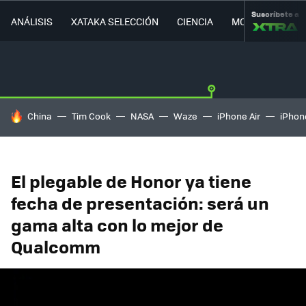
Suscríbete a
ANÁLISIS
XATAKA SELECCIÓN
CIENCIA
MOVILIDAD
HOY SE HABLA DE
China
Tim Cook
NASA
Waze
iPhone Air
iPhone
El plegable de Honor ya tiene
fecha de presentación: será un
gama alta con lo mejor de
Qualcomm