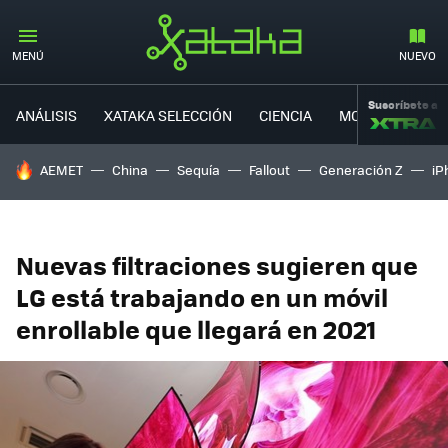
MENÚ
NUEVO
Suscríbete a
ANÁLISIS
XATAKA SELECCIÓN
CIENCIA
MOVILIDAD
HOY SE HABLA DE
AEMET
China
Sequía
Fallout
Generación Z
iP
Nuevas filtraciones sugieren que
LG está trabajando en un móvil
enrollable que llegará en 2021