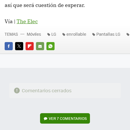
así que será cuestión de esperar.
Vía |
The Elec
TEMAS
Móviles
LG
enrollable
Pantallas LG
FACEBOOK
TWITTER
FLIPBOARD
E-
WHATSAPP
MAIL
Comentarios cerrados
VER
7 COMENTARIOS