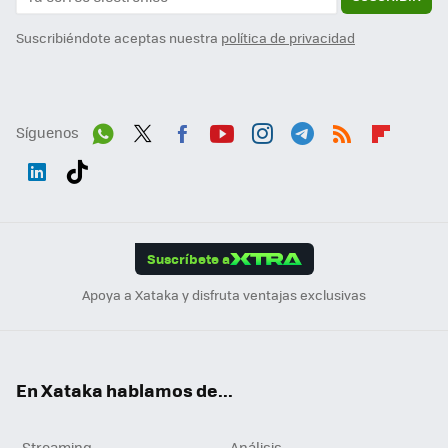
Suscribiéndote aceptas nuestra
política de privacidad
Síguenos
Wh
Twit
Fac
You
Inst
Tele
RSS
Flip
ats
ter
ebo
tub
agr
gra
boa
Link
Tikt
App
ok
e
am
m
rd
edI
ok
Suscríbete a
n
Apoya a Xataka y disfruta ventajas exclusivas
En Xataka hablamos de...
Streaming
Análisis