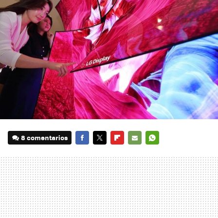
8 comentarios
FACEBOOK
TWITTER
FLIPBOARD
E-
WHATSAPP
MAIL