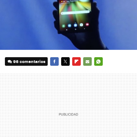
96 comentarios
FACEBOOK
TWITTER
FLIPBOARD
E-
WHATSAPP
MAIL