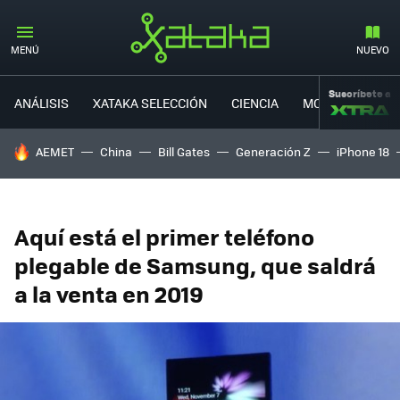
MENÚ
NUEVO
Suscríbete a
ANÁLISIS
XATAKA SELECCIÓN
CIENCIA
MOVILIDAD
HOY SE HABLA DE
AEMET
China
Bill Gates
Generación Z
iPhone 18
Aquí está el primer teléfono
plegable de Samsung, que saldrá
a la venta en 2019