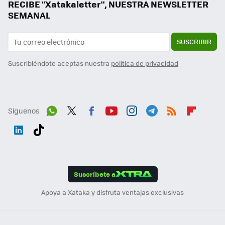
RECIBE "Xatakaletter", NUESTRA NEWSLETTER
SEMANAL
SUSCRIBIR
Suscribiéndote aceptas nuestra
política de privacidad
Síguenos
Wh
Twit
Fac
You
Inst
Tele
RSS
Flip
ats
ter
ebo
tub
agr
gra
boa
Link
Tikt
App
ok
e
am
m
rd
edI
ok
Suscríbete a
n
Apoya a Xataka y disfruta ventajas exclusivas