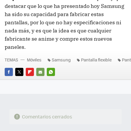
destacar que lo que ha presentado hoy Samsung
ha sido su capacidad para fabricar estas
pantallas, por lo que no hay especificaciones ni
nada más, y es que la idea es que cualquier
fabricante se anime y compre estos nuevos
paneles.
TEMAS
Móviles
Samsung
Pantalla flexible
Pant
FACEBOOK
TWITTER
FLIPBOARD
E-
WHATSAPP
MAIL
Comentarios cerrados