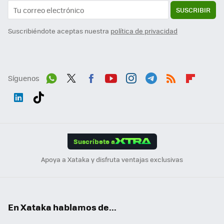
SUSCRIBIR
Suscribiéndote aceptas nuestra
política de privacidad
Síguenos
Wh
Twit
Fac
You
Inst
Tele
RSS
Flip
ats
ter
ebo
tub
agr
gra
boa
Link
Tikt
App
ok
e
am
m
rd
edI
ok
Suscríbete a
n
Apoya a Xataka y disfruta ventajas exclusivas
En Xataka hablamos de...