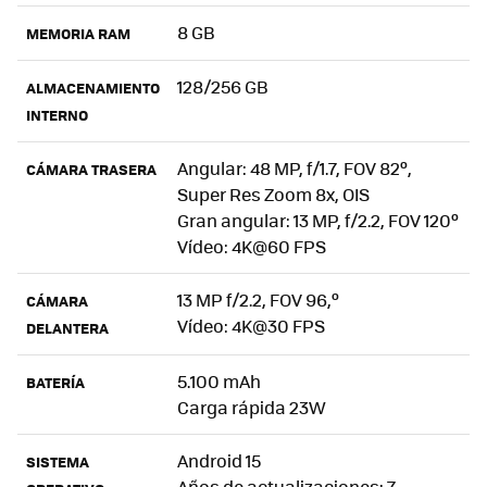
8 GB
MEMORIA RAM
128/256 GB
ALMACENAMIENTO
INTERNO
Angular: 48 MP, f/1.7, FOV 82º,
CÁMARA TRASERA
Super Res Zoom 8x, OIS
Gran angular: 13 MP, f/2.2, FOV 120º
Vídeo: 4K@60 FPS
13 MP f/2.2, FOV 96,º
CÁMARA
Vídeo: 4K@30 FPS
DELANTERA
5.100 mAh
BATERÍA
Carga rápida 23W
Android 15
SISTEMA
Años de actualizaciones: 7