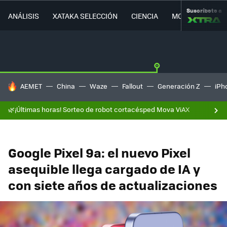
Suscríbete a
ANÁLISIS
XATAKA SELECCIÓN
CIENCIA
MOVILIDAD
HOY SE HABLA DE
AEMET
China
Waze
Fallout
Generación Z
iPh
🌿¡Últimas horas! Sorteo de robot cortacésped Mova ViAX
Google Pixel 9a: el nuevo Pixel
asequible llega cargado de IA y
con siete años de actualizaciones