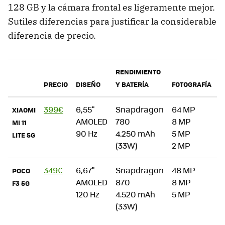
128 GB y la cámara frontal es ligeramente mejor.
Sutiles diferencias para justificar la considerable
diferencia de precio.
RENDIMIENTO
PRECIO
DISEÑO
Y BATERÍA
FOTOGRAFÍA
D
399€
6,55"
Snapdragon
64 MP
"
XIAOMI
AMOLED
780
8 MP
5
MI 11
90 Hz
4.250 mAh
5 MP
c
LITE 5G
(33W)
2 MP
349€
6,67"
Snapdragon
48 MP
"
POCO
AMOLED
870
8 MP
p
F3 5G
120 Hz
4.520 mAh
5 MP
H
(33W)
s
a