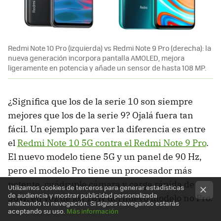
Redmi Note 10 Pro (izquierda) vs Redmi Note 9 Pro (derecha): la
nueva generación incorpora pantalla AMOLED, mejora
ligeramente en potencia y añade un sensor de hasta 108 MP.
¿Significa que los de la serie 10 son siempre
mejores que los de la serie 9? Ojalá fuera tan
fácil. Un ejemplo para ver la diferencia es entre
el
Redmi Note 10 5G contra el Redmi Note 9 Pro
.
El nuevo modelo tiene 5G y un panel de 90 Hz,
pero el modelo Pro tiene un procesador más
potente, cuádruple cámara y carga rápida de
Utilizamos cookies de terceros para generar estadísticas
de audiencia y mostrar publicidad personalizada
30W, en vez de los 18W del nuevo modelo no Pro.
analizando tu navegación. Si sigues navegando estarás
aceptando su uso.
Más información