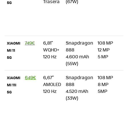
Trasera
(67W)
t
5G
c
c
I
z
749€
6,81"
Snapdragon
108 MP
"
XIAOMI
WQHD+
888
12 MP
i
MI 11
120 Hz
4.600 mAh
5 MP
2
5G
(55W)
649€
6,67"
Snapdragon
108 MP
"
XIAOMI
AMOLED
888
8 MP
a
MI 11I
120 Hz
4.520 mAh
5MP
ú
5G
(33W)
p
p
c
p
a