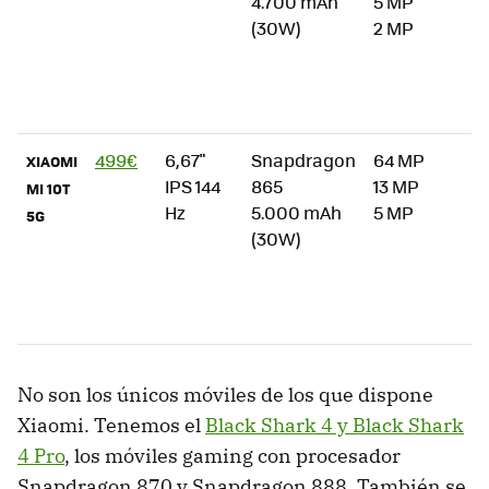
4.700 mAh
5 MP
2
(30W)
2 MP
b
p
g
p
499€
6,67"
Snapdragon
64 MP
"
XIAOMI
IPS 144
865
13 MP
I
MI 10T
Hz
5.000 mAh
5 MP
p
5G
(30W)
2
y
a
i
No son los únicos móviles de los que dispone
Xiaomi. Tenemos el
Black Shark 4 y Black Shark
4 Pro
, los móviles gaming con procesador
Snapdragon 870 y Snapdragon 888. También se