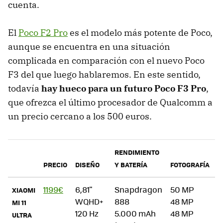
cuenta.
El
Poco F2 Pro
es el modelo más potente de Poco,
aunque se encuentra en una situación
complicada en comparación con el nuevo Poco
F3 del que luego hablaremos. En este sentido,
todavía
hay hueco para un futuro Poco F3 Pro
,
que ofrezca el último procesador de Qualcomm a
un precio cercano a los 500 euros.
RENDIMIENTO
PRECIO
DISEÑO
Y BATERÍA
FOTOGRAFÍA
D
1199€
6,81"
Snapdragon
50 MP
"
XIAOMI
WQHD+
888
48 MP
c
MI 11
120 Hz
5.000 mAh
48 MP
p
ULTRA