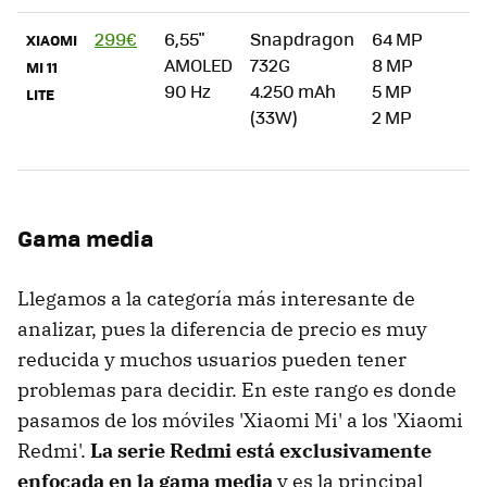
299€
6,55"
Snapdragon
64 MP
"
XIAOMI
AMOLED
732G
8 MP
5
MI 11
90 Hz
4.250 mAh
5 MP
m
LITE
(33W)
2 MP
a
b
Gama media
Llegamos a la categoría más interesante de
analizar, pues la diferencia de precio es muy
reducida y muchos usuarios pueden tener
problemas para decidir. En este rango es donde
pasamos de los móviles 'Xiaomi Mi' a los 'Xiaomi
Redmi'.
La serie Redmi está exclusivamente
enfocada en la gama media
y es la principal