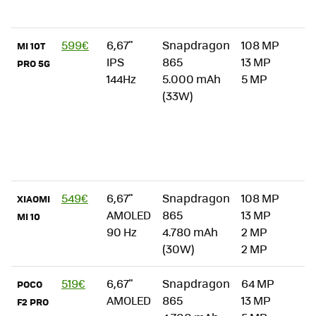
i
599€
6,67"
Snapdragon
108 MP
"
MI 10T
IPS
865
13 MP
c
PRO 5G
144Hz
5.000 mAh
5 MP
p
(33W)
I
p
d
d
p
549€
6,67"
Snapdragon
108 MP
"
XIAOMI
AMOLED
865
13 MP
i
MI 10
90 Hz
4.780 mAh
2 MP
2
(30W)
2 MP
519€
6,67"
Snapdragon
64 MP
"
POCO
AMOLED
865
13 MP
d
F2 PRO