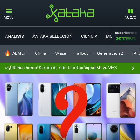
MENÚ
NUEVO
Suscríbete a
ANÁLISIS
XATAKA SELECCIÓN
CIENCIA
MOVILIDAD
HOY SE HABLA DE
AEMET
China
Waze
Fallout
Generación Z
iPh
🌿¡Últimas horas! Sorteo de robot cortacésped Mova ViAX