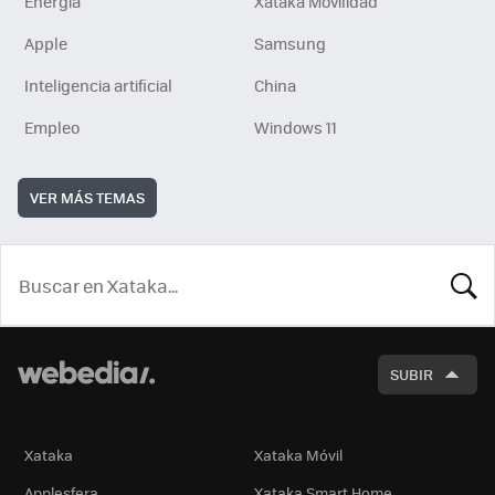
Energía
Xataka Movilidad
Apple
Samsung
Inteligencia artificial
China
Empleo
Windows 11
VER MÁS TEMAS
BUSCA
SUBIR
Xataka
Xataka Móvil
Applesfera
Xataka Smart Home