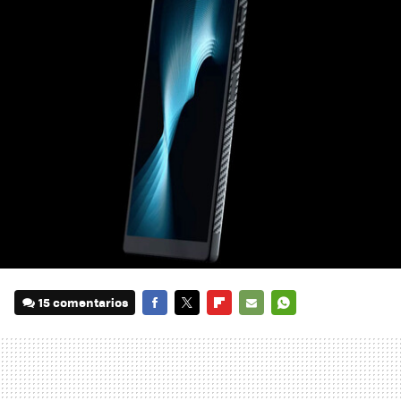
15 comentarios
FACEBOOK
TWITTER
FLIPBOARD
E-
WHATSAPP
MAIL