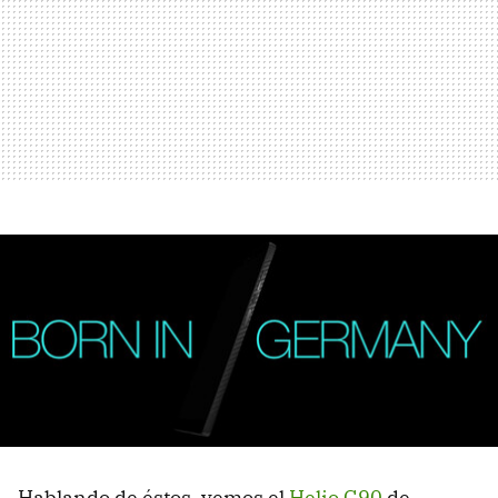
Hablando de éstos, vemos el
Helio G90
de