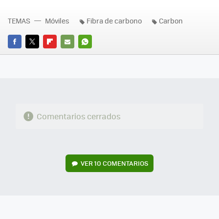
TEMAS
Móviles
Fibra de carbono
Carbon
FACEBOOK
TWITTER
FLIPBOARD
E-
WHATSAPP
MAIL
Comentarios cerrados
VER
10 COMENTARIOS