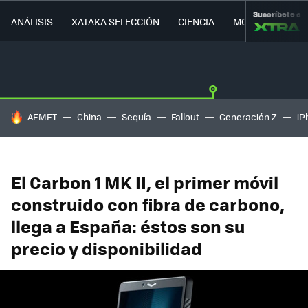
Suscríbete a
ANÁLISIS
XATAKA SELECCIÓN
CIENCIA
MOVILIDAD
HOY SE HABLA DE
AEMET
China
Sequía
Fallout
Generación Z
iP
El Carbon 1 MK II, el primer móvil
construido con fibra de carbono,
llega a España: éstos son su
precio y disponibilidad