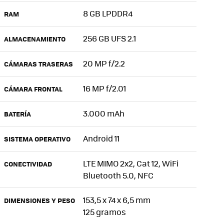
8 GB LPDDR4
RAM
256 GB UFS 2.1
ALMACENAMIENTO
20 MP f/2.2
CÁMARAS TRASERAS
16 MP f/2.01
CÁMARA FRONTAL
3.000 mAh
BATERÍA
Android 11
SISTEMA OPERATIVO
LTE MIMO 2x2, Cat 12, WiFi
CONECTIVIDAD
Bluetooth 5.0, NFC
153,5 x 74 x 6,5 mm
DIMENSIONES Y PESO
125 gramos