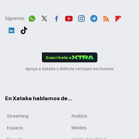
Síguenos
Wh
Twit
Fac
You
Inst
Tele
RSS
Flip
ats
ter
ebo
tub
agr
gra
boa
Link
Tikt
App
ok
e
am
m
rd
edI
ok
Suscríbete a
n
Apoya a Xataka y disfruta ventajas exclusivas
En Xataka hablamos de...
Streaming
Análisis
Espacio
Móviles