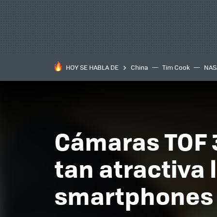
HOY SE HABLA DE
China
Tim Cook
NAS
Cámaras TOF 3
tan atractiva 
smartphones 