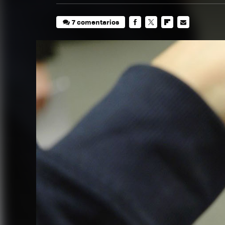
7 comentarios
FACEBOOK
TWITTER
FLIPBOARD
E-
MAIL