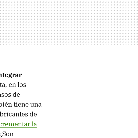
ntegrar
a, en los
asos de
bién tiene una
bricantes de
ncrementar la
 ¿Son