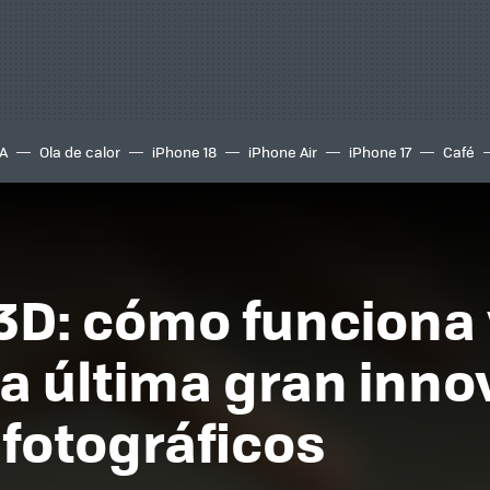
A
Ola de calor
iPhone 18
iPhone Air
iPhone 17
Café
D: cómo funciona 
la última gran inno
fotográficos