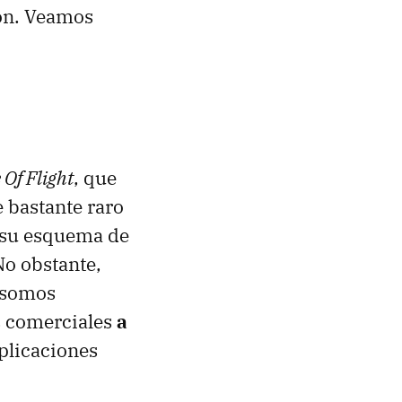
son. Veamos
 Of Flight
, que
 bastante raro
n su esquema de
No obstante,
i somos
s comerciales
a
aplicaciones