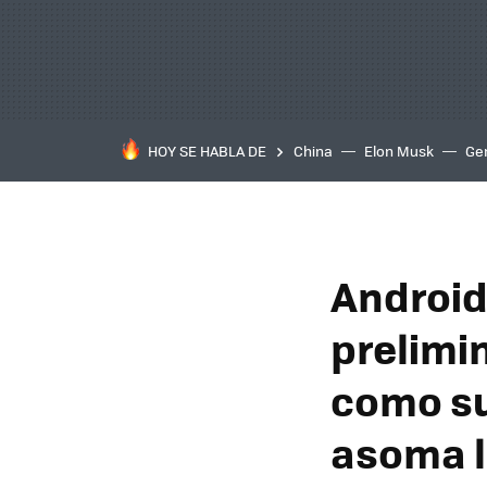
HOY SE HABLA DE
China
Elon Musk
Ge
Android 
prelimin
como su
asoma l