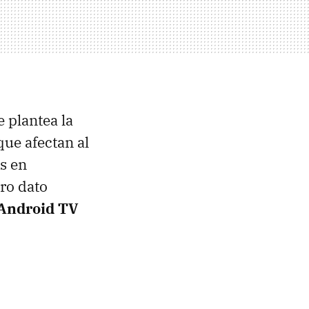
 plantea la
que afectan al
s en
tro dato
 Android TV