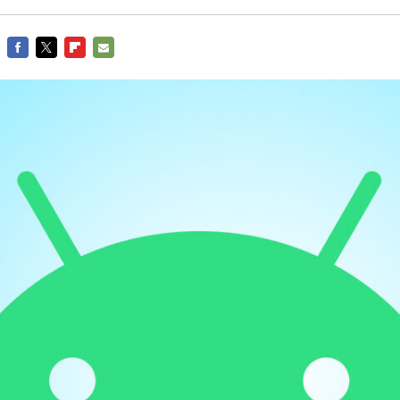
FACEBOOK
TWITTER
FLIPBOARD
E-
MAIL