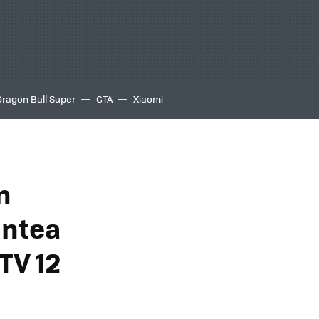
Dragon Ball Super
GTA
Xiaomi
n
antea
TV 12