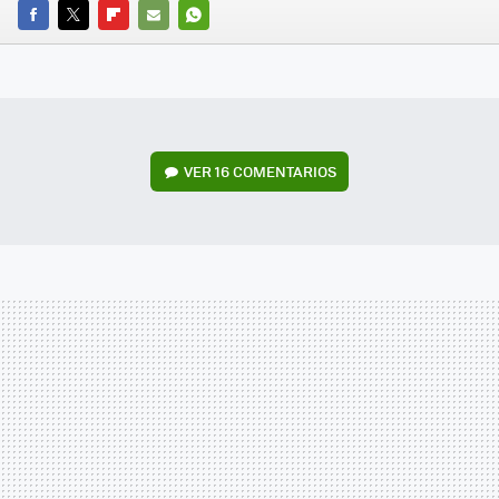
FACEBOOK
TWITTER
FLIPBOARD
E-
WHATSAPP
MAIL
VER
16 COMENTARIOS