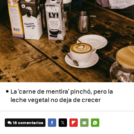
La 'carne de mentira' pinchó, pero la
leche vegetal no deja de crecer
18 comentarios
FACEBOOK
TWITTER
FLIPBOARD
E-
WHATSAPP