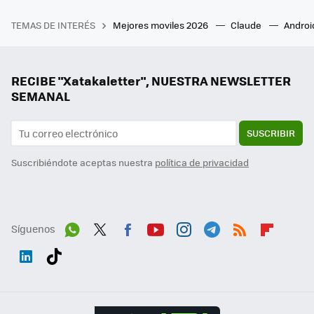
TEMAS DE INTERÉS
Mejores moviles 2026
Claude
Androi
RECIBE "Xatakaletter", NUESTRA NEWSLETTER
SEMANAL
SUSCRIBIR
Suscribiéndote aceptas nuestra
política de privacidad
Síguenos
Wh
Twit
Fac
You
Inst
Tele
RSS
Flip
ats
ter
ebo
tub
agr
gra
boa
Link
Tikt
App
ok
e
am
m
rd
edI
ok