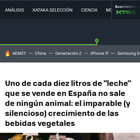
Suscríbete a
ANÁLISIS
XATAKA SELECCIÓN
CIENCIA
MOVILIDAD
HOY SE HABLA DE
AEMET
China
Generación Z
iPhone 17
Samsung G
Uno de cada diez litros de "leche"
que se vende en España no sale
de ningún animal: el imparable (y
silencioso) crecimiento de las
bebidas vegetales