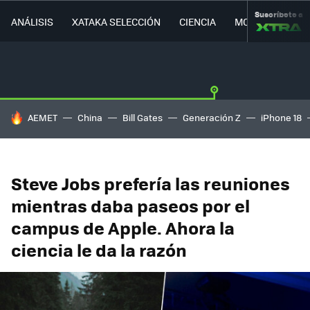
Suscríbete a
ANÁLISIS
XATAKA SELECCIÓN
CIENCIA
MOVILIDAD
HOY SE HABLA DE
AEMET
China
Bill Gates
Generación Z
iPhone 18
Steve Jobs prefería las reuniones
mientras daba paseos por el
campus de Apple. Ahora la
ciencia le da la razón