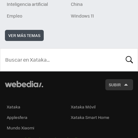
Inteligencia artificial
China
Empleo
Windows 11
VER MÁS TEMAS
BUSCA
SUBIR
Xataka
Xataka Móvil
Applesfera
Xataka Smart Home
Mundo Xiaomi