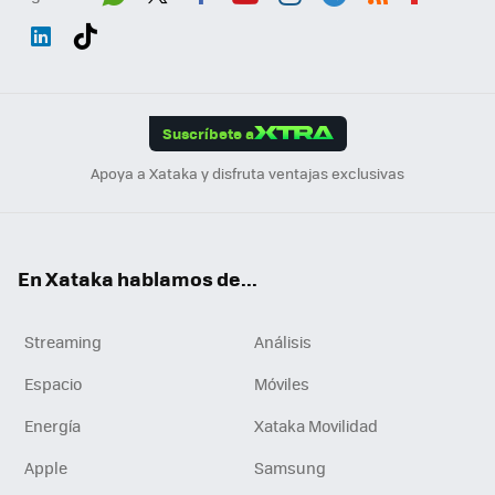
Wh
Twit
Fac
You
Inst
Tele
RSS
Flip
ats
ter
ebo
tub
agr
gra
boa
Link
Tikt
App
ok
e
am
m
rd
edI
ok
Suscríbete a
n
Apoya a Xataka y disfruta ventajas exclusivas
En Xataka hablamos de...
Streaming
Análisis
Espacio
Móviles
Energía
Xataka Movilidad
Apple
Samsung