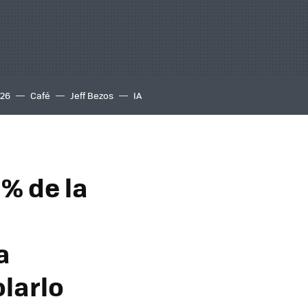
S26
Café
Jeff Bezos
IA
% de la
a
larlo