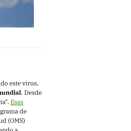
o este virus,
mundial
. Desde
ía".
Esas
rograma de
lud (OMS)
endo a