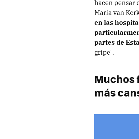
hacen pensar q
Maria van Ker
en las hospit
particularmen
partes de Est
gripe".
Muchos f
más can