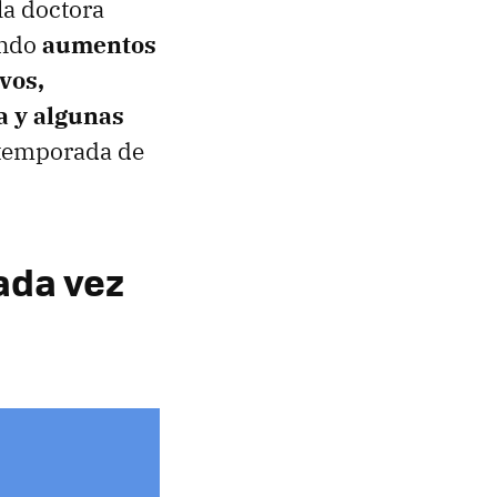
la doctora
endo
aumentos
vos,
a y algunas
 temporada de
ada vez