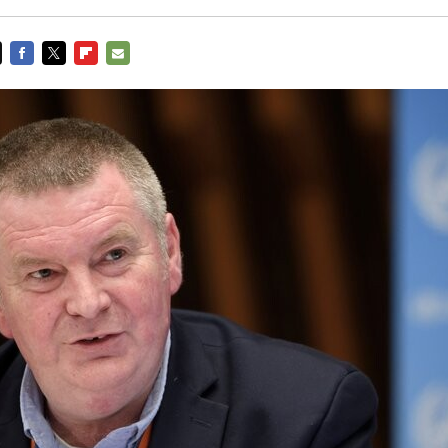
FACEBOOK
TWITTER
FLIPBOARD
E-
MAIL