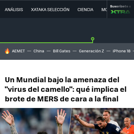
Suscríbete a
ANÁLISIS
XATAKA SELECCIÓN
CIENCIA
MOVILIDAD
HOY SE HABLA DE
AEMET
China
Bill Gates
Generación Z
iPhone 18
Un Mundial bajo la amenaza del
"virus del camello": qué implica el
brote de MERS de cara a la final