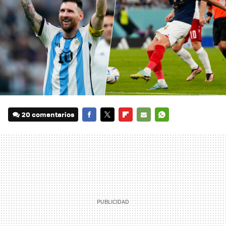
20 comentarios
FACEBOOK
TWITTER
FLIPBOARD
E-
WHATSAPP
MAIL