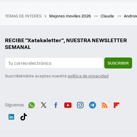
TEMAS DE INTERÉS
Mejores moviles 2026
Claude
Androi
RECIBE "Xatakaletter", NUESTRA NEWSLETTER
SEMANAL
SUSCRIBIR
Suscribiéndote aceptas nuestra
política de privacidad
Síguenos
Wh
Twit
Fac
You
Inst
Tele
RSS
Flip
ats
ter
ebo
tub
agr
gra
boa
Link
Tikt
App
ok
e
am
m
rd
edI
ok