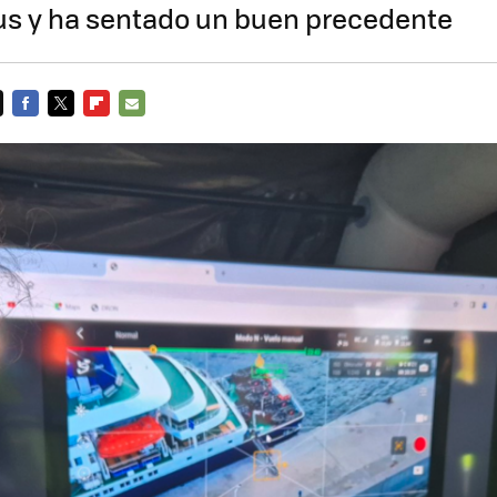
us y ha sentado un buen precedente
FACEBOOK
TWITTER
FLIPBOARD
E-
MAIL