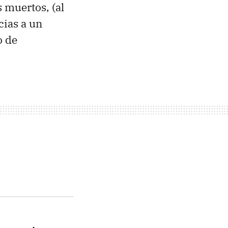
s muertos, (al
ias a un
o de