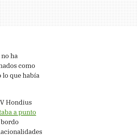
 no ha
sumados como
 lo que había
MV Hondius
staba a punto
a bordo
nacionalidades