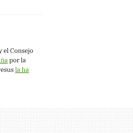
 el Consejo
aña
por la
yesus
la ha