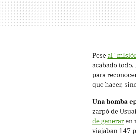
Pese
al "misió
acabado todo.
para reconocer
que hacer, sin
Una bomba ep
zarpó de Usuai
de generar
en m
viajaban 147 p