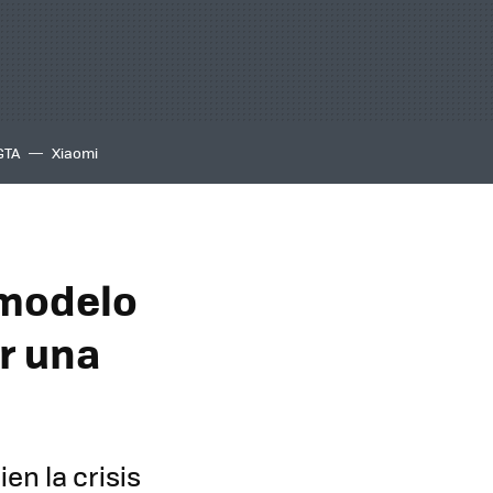
GTA
Xiaomi
 modelo
or una
en la crisis