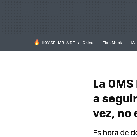
HOY SE HABLA DE
China
Elon Musk
IA
La OMS 
a seguir
vez, no
Es hora de d