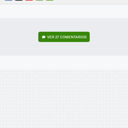
FACEBOOK
TWITTER
FLIPBOARD
E-
WHATSAPP
MAIL
VER
27 COMENTARIOS