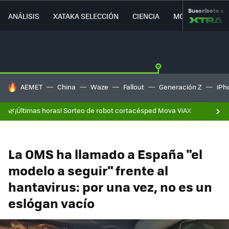
Suscríbete a
ANÁLISIS
XATAKA SELECCIÓN
CIENCIA
MOVILIDAD
HOY SE HABLA DE
AEMET
China
Waze
Fallout
Generación Z
iPh
🌿¡Últimas horas! Sorteo de robot cortacésped Mova ViAX
La OMS ha llamado a España "el
modelo a seguir" frente al
hantavirus: por una vez, no es un
eslógan vacío