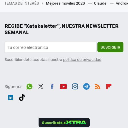
TEMAS DE INTERÉS
Mejores moviles 2026
Claude
Androi
RECIBE "Xatakaletter", NUESTRA NEWSLETTER
SEMANAL
SUSCRIBIR
Suscribiéndote aceptas nuestra
política de privacidad
Síguenos
Wh
Twit
Fac
You
Inst
Tele
RSS
Flip
ats
ter
ebo
tub
agr
gra
boa
Link
Tikt
App
ok
e
am
m
rd
edI
ok
Suscríbete a
n