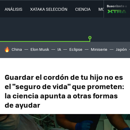
Suscríbete a
ANÁLISIS
XATAKA SELECCIÓN
CIENCIA
MOVILIDAD
HOY SE HABLA DE
China
Elon Musk
IA
Eclipse
Miniserie
Japón
Guardar el cordón de tu hijo no es
el "seguro de vida" que prometen:
la ciencia apunta a otras formas
de ayudar