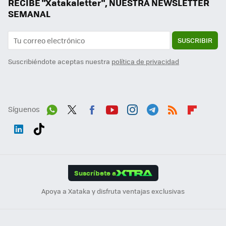
RECIBE "Xatakaletter", NUESTRA NEWSLETTER
SEMANAL
SUSCRIBIR
Suscribiéndote aceptas nuestra
política de privacidad
Síguenos
Wh
Twit
Fac
You
Inst
Tele
RSS
Flip
ats
ter
ebo
tub
agr
gra
boa
Link
Tikt
App
ok
e
am
m
rd
edI
ok
Suscríbete a
n
Apoya a Xataka y disfruta ventajas exclusivas