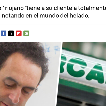
f' riojano "tiene a su clientela totalmen
á notando en el mundo del helado.
FACEBOOK
TWITTER
FLIPBOARD
E-
MAIL