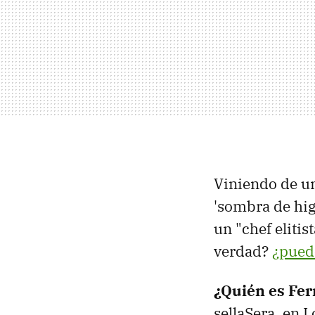
Viniendo de u
'sombra de hig
un "chef elitis
verdad?
¿pued
¿Quién es
Fer
sellaSera, en 