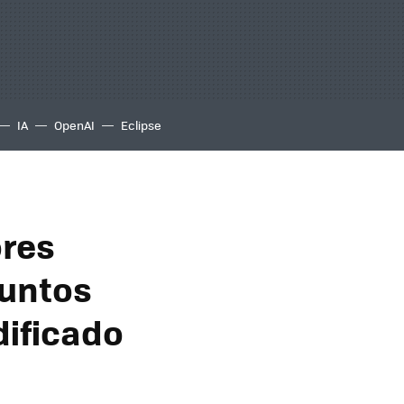
IA
OpenAI
Eclipse
ores
puntos
dificado