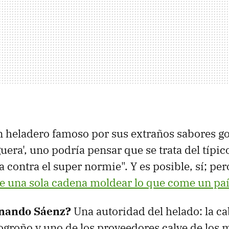
n heladero famoso por sus extraños sabores g
uera', uno podría pensar que se trata del típi
ta contra el super normie". Y es posible, sí; pero
e una sola cadena moldear lo que come un pa
nando Sáenz
?
Una autoridad del helado: la ca
Logroño y uno de los proveedores calve de los 