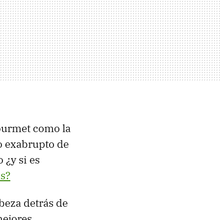
ourmet como la
co exabrupto de
 ¿y si es
ís?
beza detrás de
mejores