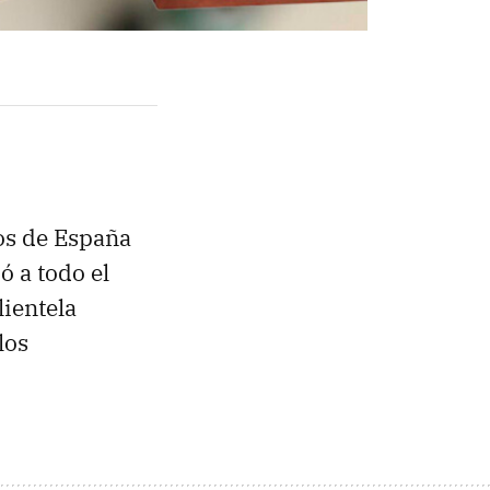
os de España
ó a todo el
ientela
los