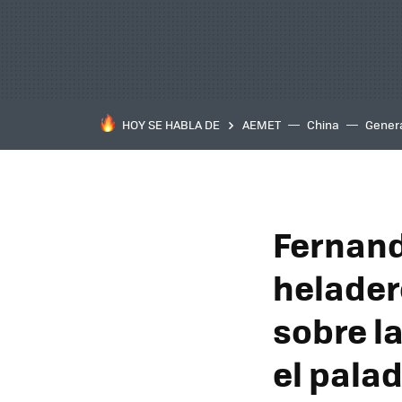
HOY SE HABLA DE
AEMET
China
Gener
Fernand
helader
sobre l
el pala