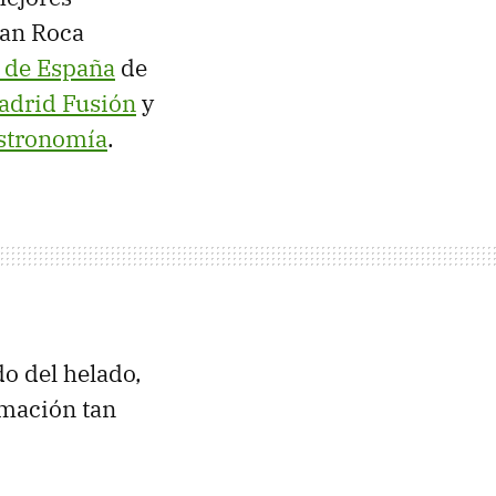
Can Roca
 de España
de
adrid Fusión
y
astronomía
.
o del helado,
rmación tan