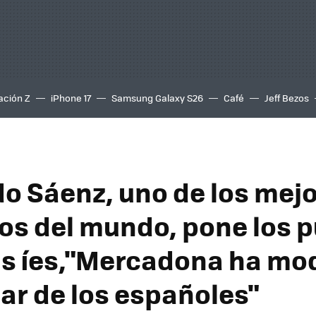
ación Z
iPhone 17
Samsung Galaxy S26
Café
Jeff Bezos
o Sáenz, uno de los mej
os del mundo, pone los 
as íes,"Mercadona ha mo
dar de los españoles"