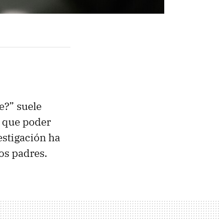
e?” suele
e que poder
estigación ha
los padres.