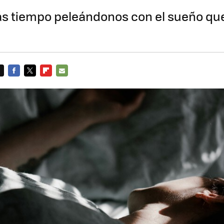
 tiempo peleándonos con el sueño qu
FACEBOOK
TWITTER
FLIPBOARD
E-
MAIL