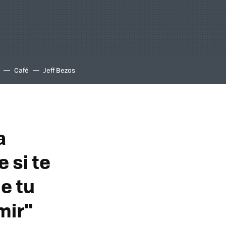
Café
Jeff Bezos
a
 si te
e tu
mir"