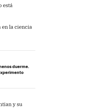
 está
en la ciencia
 menos duerme.
"experimento
tian y su