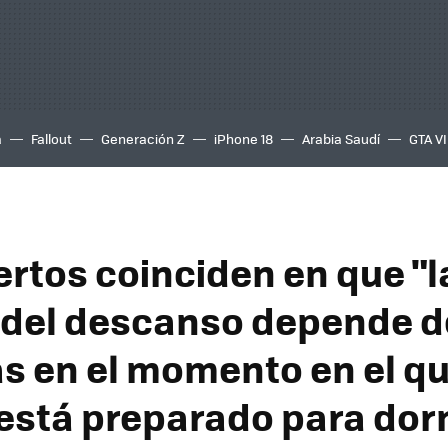
a
Fallout
Generación Z
iPhone 18
Arabia Saudí
GTA VI
ertos coinciden en que "l
 del descanso depende de
s en el momento en el qu
está preparado para dor