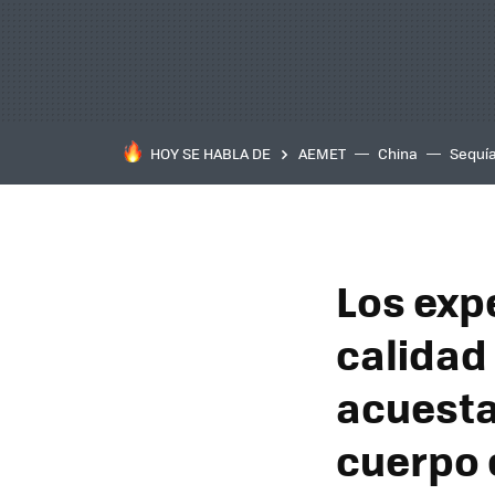
HOY SE HABLA DE
AEMET
China
Sequí
Los exp
calidad
acuesta
cuerpo 