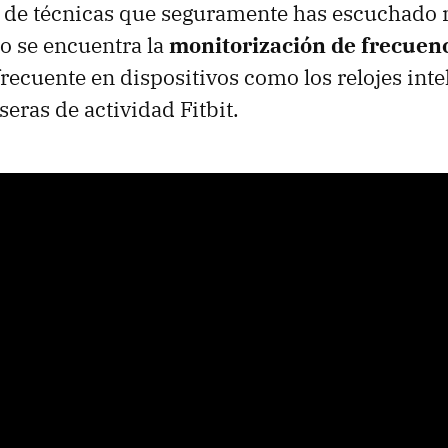
és de técnicas que seguramente has escuchado
do se encuentra la
monitorización de frecuenc
recuente en dispositivos como los relojes inte
seras de actividad Fitbit.