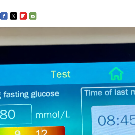
FACEBOOK
TWITTER
FLIPBOARD
E-
MAIL