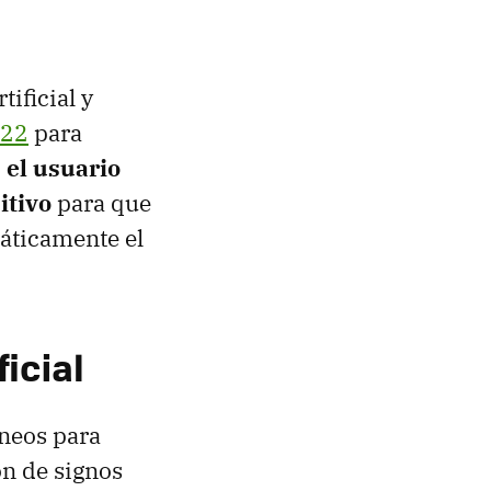
ificial y
022
para
,
el usuario
itivo
para que
máticamente el
icial
neos para
ón de signos