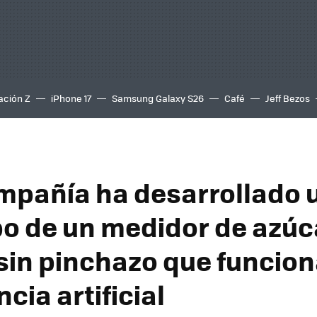
ación Z
iPhone 17
Samsung Galaxy S26
Café
Jeff Bezos
mpañía ha desarrollado 
po de un medidor de azúc
sin pinchazo que funcio
ncia artificial