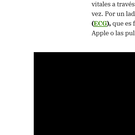
vitales a trav
vez. Por un la
(
ECG
),
que es f
Apple o las pul