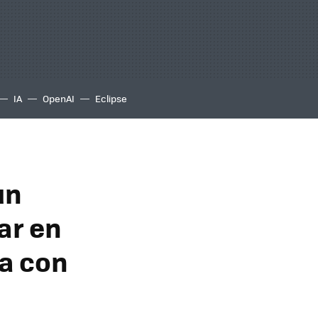
IA
OpenAI
Eclipse
un
ar en
na con