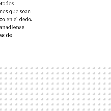
étodos
ones que sean
zo en el dedo.
canadiense
as de