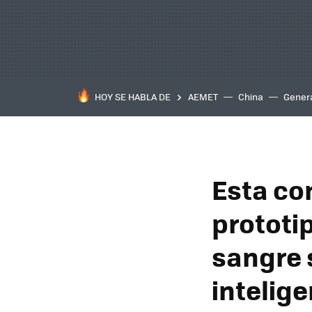
HOY SE HABLA DE
AEMET
China
Gener
Esta co
prototi
sangre 
intelige