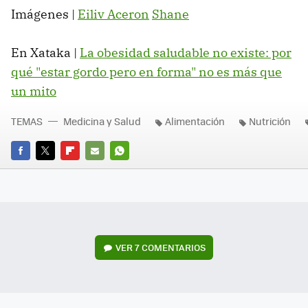
Imágenes |
Eiliv Aceron
Shane
En Xataka |
La obesidad saludable no existe: por
qué "estar gordo pero en forma" no es más que
un mito
TEMAS
Medicina y Salud
Alimentación
Nutrición
FACEBOOK
TWITTER
FLIPBOARD
E-
WHATSAPP
MAIL
VER
7 COMENTARIOS