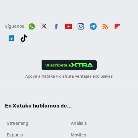
Síguenos
Wh
Twit
Fac
You
Inst
Tele
RSS
Flip
ats
ter
ebo
tub
agr
gra
boa
Link
Tikt
App
ok
e
am
m
rd
edI
ok
Suscríbete a
n
Apoya a Xataka y disfruta ventajas exclusivas
En Xataka hablamos de...
Streaming
Análisis
Espacio
Móviles