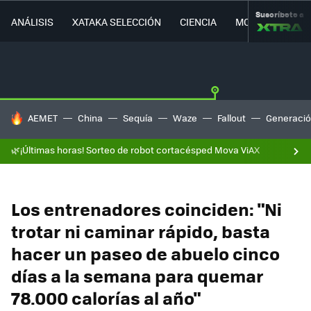
Suscríbete a
ANÁLISIS
XATAKA SELECCIÓN
CIENCIA
MOVILIDAD
HOY SE HABLA DE
AEMET
China
Sequía
Waze
Fallout
Generació
🌿¡Últimas horas! Sorteo de robot cortacésped Mova ViAX
Los entrenadores coinciden: "Ni
trotar ni caminar rápido, basta
hacer un paseo de abuelo cinco
días a la semana para quemar
78.000 calorías al año"