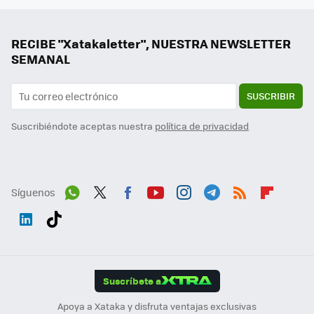
RECIBE "Xatakaletter", NUESTRA NEWSLETTER
SEMANAL
SUSCRIBIR
Suscribiéndote aceptas nuestra
política de privacidad
Síguenos
Wh
Twit
Fac
You
Inst
Tele
RSS
Flip
ats
ter
ebo
tub
agr
gra
boa
Link
Tikt
App
ok
e
am
m
rd
edI
ok
Suscríbete a
n
Apoya a Xataka y disfruta ventajas exclusivas