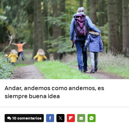
Andar, andemos como andemos, es
siempre buena idea
10 comentarios
FACEBOOK
TWITTER
FLIPBOARD
E-
WHATSAPP