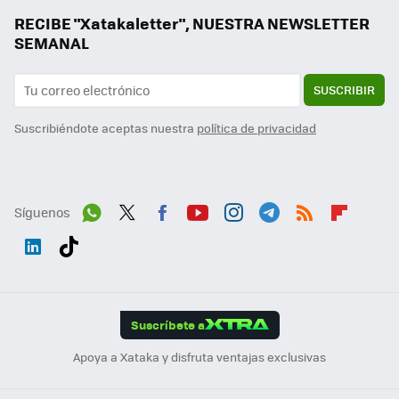
RECIBE "Xatakaletter", NUESTRA NEWSLETTER
SEMANAL
SUSCRIBIR
Suscribiéndote aceptas nuestra
política de privacidad
Síguenos
Wh
Twit
Fac
You
Inst
Tele
RSS
Flip
ats
ter
ebo
tub
agr
gra
boa
Link
Tikt
App
ok
e
am
m
rd
edI
ok
Suscríbete a
n
Apoya a Xataka y disfruta ventajas exclusivas