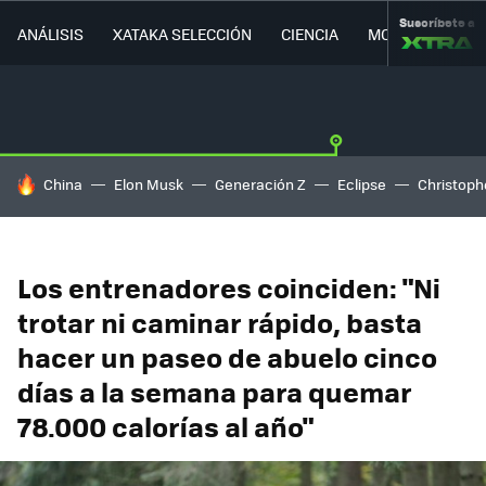
Suscríbete a
ANÁLISIS
XATAKA SELECCIÓN
CIENCIA
MOVILIDAD
HOY SE HABLA DE
China
Elon Musk
Generación Z
Eclipse
Christoph
Los entrenadores coinciden: "Ni
trotar ni caminar rápido, basta
hacer un paseo de abuelo cinco
días a la semana para quemar
78.000 calorías al año"