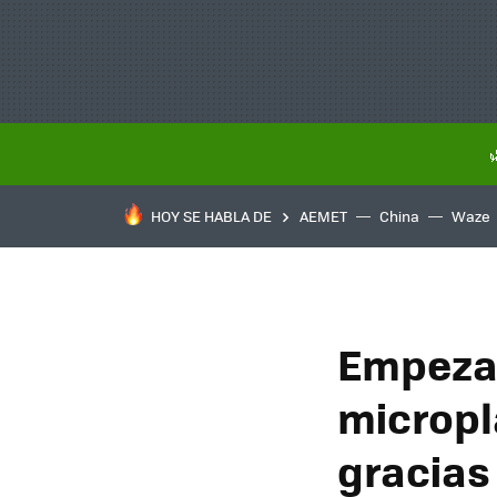
HOY SE HABLA DE
AEMET
China
Waze
Empezam
micropl
gracias