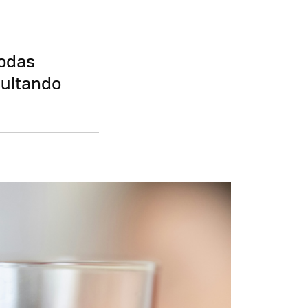
todas
sultando