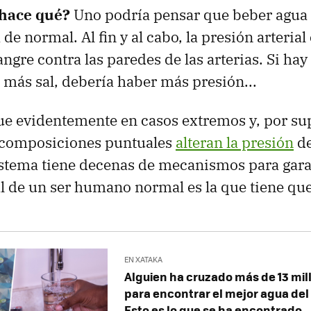
hace qué?
Uno podría pensar que beber agua 
 de normal. Al fin y al cabo, la presión arterial 
angre contra las paredes de las arterias. Si ha
o más sal, debería haber más presión...
e evidentemente en casos extremos y, por sup
 composiciones puntuales
alteran la presión
de
sistema tiene decenas de mecanismos para gara
al de un ser humano normal es la que tiene que
EN XATAKA
Alguien ha cruzado más de 13 mil
para encontrar el mejor agua del g
Esto es lo que se ha encontrado