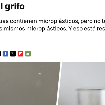
 grifo
uas contienen microplásticos, pero no 
s mismos microplásticos. Y eso está re
FACEBOOK
TWITTER
FLIPBOARD
E-
MAIL