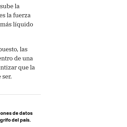
sube la
es la fuerza
y más líquido
uesto, las
ntro de una
ntizar que la
 ser.
lones de datos
rifo del país.