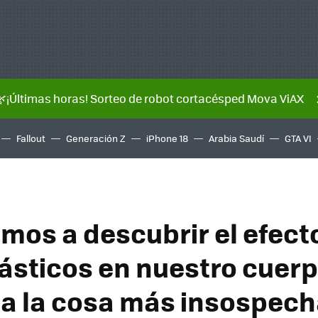
🌿¡Últimas horas! Sorteo de robot cortacésped Mova ViAX
Fallout
Generación Z
iPhone 18
Arabia Saudí
GTA VI
os a descubrir el efecto
ásticos en nuestro cuer
 a la cosa más insospech