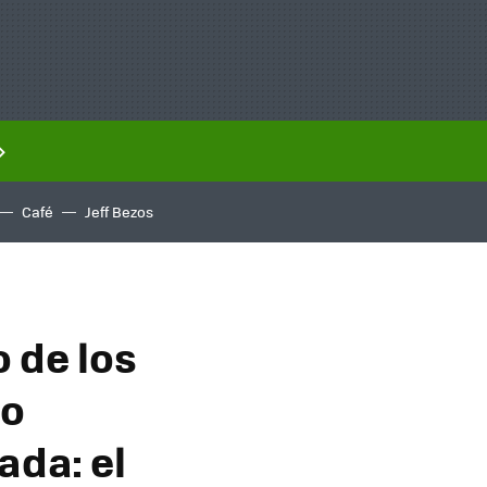
Café
Jeff Bezos
 de los
po
ada: el