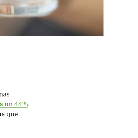
unas
ta un 44%
.
ua que