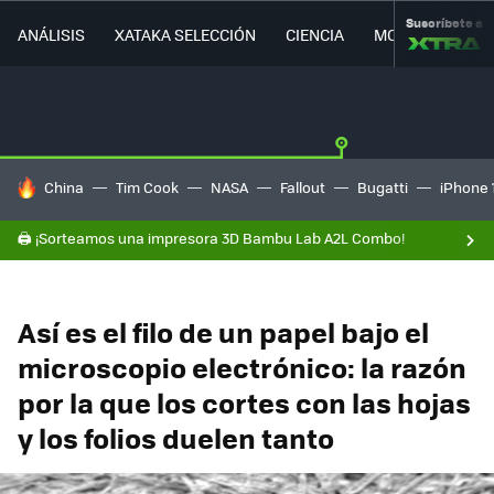
Suscríbete a
ANÁLISIS
XATAKA SELECCIÓN
CIENCIA
MOVILIDAD
HOY SE HABLA DE
China
Tim Cook
NASA
Fallout
Bugatti
iPhone 
🖨️ ¡Sorteamos una impresora 3D Bambu Lab A2L Combo!
Así es el filo de un papel bajo el
microscopio electrónico: la razón
por la que los cortes con las hojas
y los folios duelen tanto