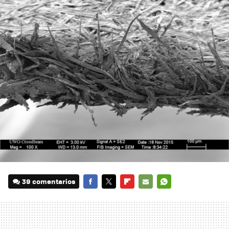
39 comentarios
FACEBOOK
TWITTER
FLIPBOARD
E-
WHATSAPP
MAIL