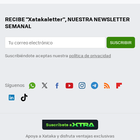
RECIBE "Xatakaletter", NUESTRA NEWSLETTER
SEMANAL
SUSCRIBIR
Suscribiéndote aceptas nuestra
política de privacidad
Síguenos
Wh
Twit
Fac
You
Inst
Tele
RSS
Flip
ats
ter
ebo
tub
agr
gra
boa
Link
Tikt
App
ok
e
am
m
rd
edI
ok
Suscríbete a
n
Apoya a Xataka y disfruta ventajas exclusivas