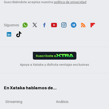
Suscribiéndote aceptas nuestra
política de privacidad
Síguenos
Wh
Twit
Fac
You
Inst
Tele
RSS
Flip
ats
ter
ebo
tub
agr
gra
boa
Link
Tikt
App
ok
e
am
m
rd
edI
ok
Suscríbete a
n
Apoya a Xataka y disfruta ventajas exclusivas
En Xataka hablamos de...
Streaming
Análisis