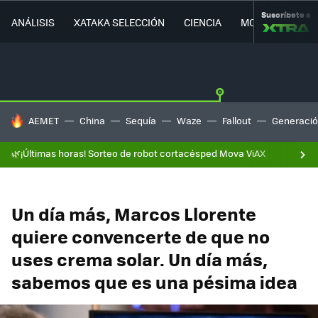
Suscríbete a
ANÁLISIS
XATAKA SELECCIÓN
CIENCIA
MOVILIDAD
HOY SE HABLA DE
AEMET
China
Sequía
Waze
Fallout
Generació
🌿¡Últimas horas! Sorteo de robot cortacésped Mova ViAX
Un día más, Marcos Llorente
quiere convencerte de que no
uses crema solar. Un día más,
sabemos que es una pésima idea