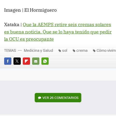
Imagen | El Hormiguero
Xataka |
Que la AEMPS retire seis cremas solares
es buena noticia. Que se lo haya tenido que pedir
la OCU es preocupante
TEMAS
Medicina y Salud
sol
crema
Cómo vivim
FACEBOOK
TWITTER
FLIPBOARD
E-
WHATSAPP
MAIL
VER
26 COMENTARIOS