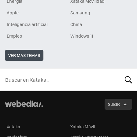
Energía
Xataka Movilidad
Apple
Samsung
Inteligencia artificial
China
Empleo
Windows 11
VER MÁS TEMAS
BUSCA
SUBIR
Xataka
Xataka Móvil
Applesfera
Xataka Smart Home