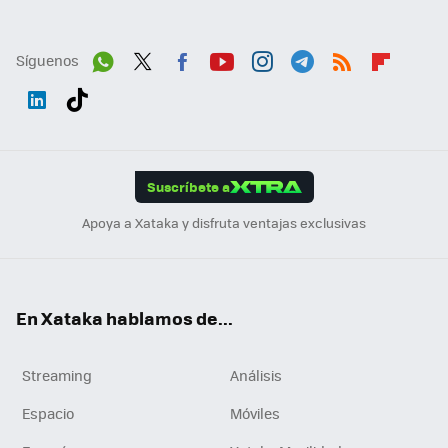
Síguenos
Wh
Twit
Fac
You
Inst
Tele
RSS
Flip
ats
ter
ebo
tub
agr
gra
boa
Link
Tikt
App
ok
e
am
m
rd
edI
ok
Suscríbete a
n
Apoya a Xataka y disfruta ventajas exclusivas
En Xataka hablamos de...
Streaming
Análisis
Espacio
Móviles