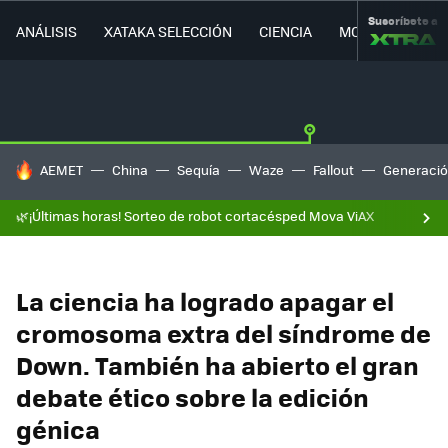
Suscríbete a
ANÁLISIS
XATAKA SELECCIÓN
CIENCIA
MOVILIDAD
HOY SE HABLA DE
AEMET
China
Sequía
Waze
Fallout
Generació
🌿¡Últimas horas! Sorteo de robot cortacésped Mova ViAX
La ciencia ha logrado apagar el
cromosoma extra del síndrome de
Down. También ha abierto el gran
debate ético sobre la edición
génica