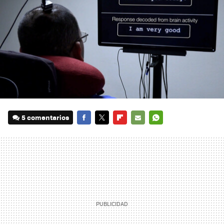
5 comentarios
FACEBOOK
TWITTER
FLIPBOARD
E-
WHATSAPP
MAIL