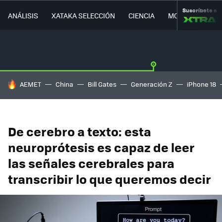
Suscríbete a
ANÁLISIS
XATAKA SELECCIÓN
CIENCIA
MOVILIDAD
HOY SE HABLA DE
AEMET
China
Bill Gates
Generación Z
iPhone 18
De cerebro a texto: esta
neuroprótesis es capaz de leer
las señales cerebrales para
transcribir lo que queremos decir