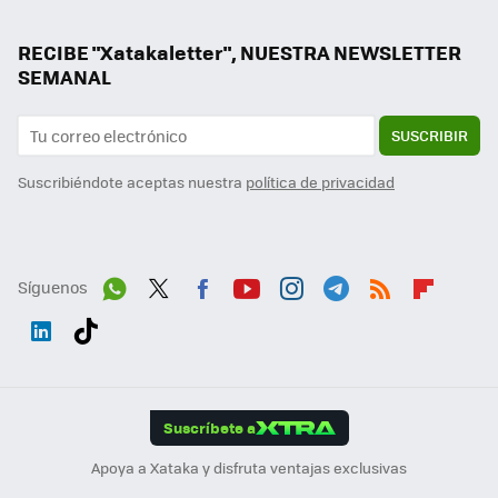
RECIBE "Xatakaletter", NUESTRA NEWSLETTER
SEMANAL
SUSCRIBIR
Suscribiéndote aceptas nuestra
política de privacidad
Síguenos
Wh
Twit
Fac
You
Inst
Tele
RSS
Flip
ats
ter
ebo
tub
agr
gra
boa
Link
Tikt
App
ok
e
am
m
rd
edI
ok
Suscríbete a
n
Apoya a Xataka y disfruta ventajas exclusivas