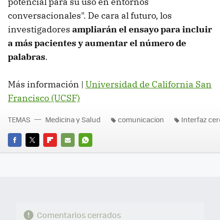
potencial para su uso en entornos
conversacionales". De cara al futuro, los
investigadores
ampliarán el ensayo para incluir
a más pacientes y aumentar el número de
palabras
.
Más información |
Universidad de California San
Francisco (UCSF)
TEMAS
Medicina y Salud
comunicacion
Interfaz ce
FACEBOOK
TWITTER
FLIPBOARD
E-
WHATSAPP
MAIL
Comentarios cerrados