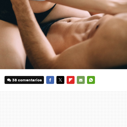
38 comentarios
FACEBOOK
TWITTER
FLIPBOARD
E-
WHATSAPP
MAIL