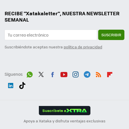
RECIBE "Xatakaletter", NUESTRA NEWSLETTER
SEMANAL
SUSCRIBIR
Suscribiéndote aceptas nuestra
política de privacidad
Síguenos
Wh
Twit
Fac
You
Inst
Tele
RSS
Flip
ats
ter
ebo
tub
agr
gra
boa
Link
Tikt
App
ok
e
am
m
rd
edI
ok
Suscríbete a
n
Apoya a Xataka y disfruta ventajas exclusivas