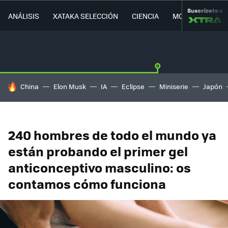
Suscríbete a
ANÁLISIS
XATAKA SELECCIÓN
CIENCIA
MOVILIDAD
HOY SE HABLA DE
China
Elon Musk
IA
Eclipse
Miniserie
Japón
240 hombres de todo el mundo ya
están probando el primer gel
anticonceptivo masculino: os
contamos cómo funciona