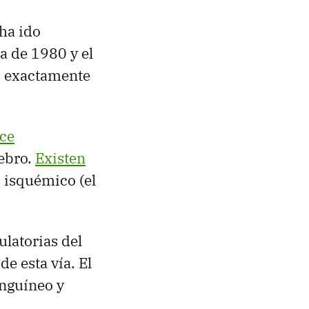
ha ido
da de 1980 y el
s exactamente
uce
rebro.
Existen
, isquémico (el
ulatorias del
e esta vía. El
anguíneo y