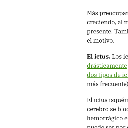
Más preocupant
creciendo, al m
presente. Tam
el motivo.
El ictus.
Los i
drásticamente
dos tipos de ic
más frecuente)
El ictus isqué
cerebro se blo
hemorrágico en
puede ser por 