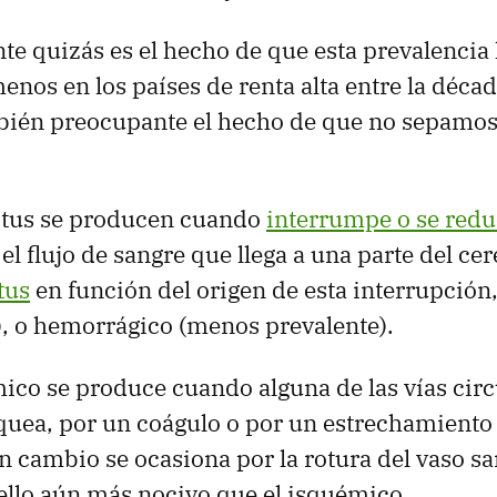
e quizás es el hecho de que esta prevalencia 
enos en los países de renta alta entre la déca
bién preocupante el hecho de que no sepamo
ctus se producen cuando
interrumpe o se red
el flujo de sangre que llega a una parte del ce
tus
en función del origen de esta interrupción
, o hemorrágico (menos prevalente).
mico se produce cuando alguna de las vías circ
quea, por un coágulo o por un estrechamiento d
 cambio se ocasiona por la rotura del vaso s
ello aún más nocivo que el isquémico.