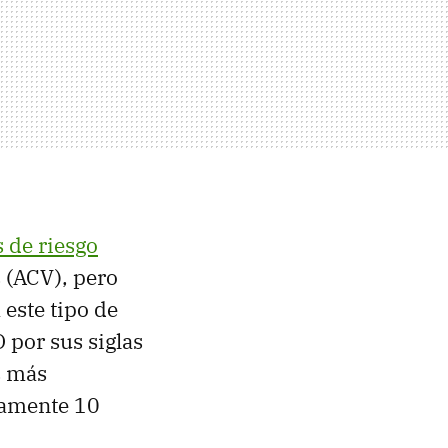
s de riesgo
 (ACV), pero
este tipo de
 por sus siglas
us más
damente 10