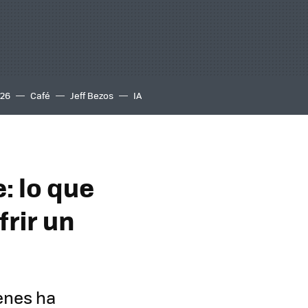
S26
Café
Jeff Bezos
IA
: lo que
rir un
enes ha