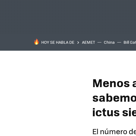
HOY SE HABLA DE
AEMET
China
Bill Ga
Menos a
sabemos
ictus s
El número de