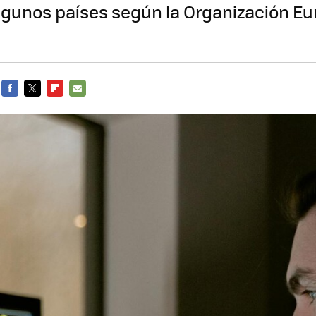
lgunos países según la Organización Eu
FACEBOOK
TWITTER
FLIPBOARD
E-
MAIL