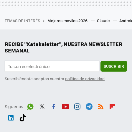
TEMAS DE INTERÉS
Mejores moviles 2026
Claude
Androi
RECIBE "Xatakaletter", NUESTRA NEWSLETTER
SEMANAL
SUSCRIBIR
Suscribiéndote aceptas nuestra
política de privacidad
Síguenos
Wh
Twit
Fac
You
Inst
Tele
RSS
Flip
ats
ter
ebo
tub
agr
gra
boa
Link
Tikt