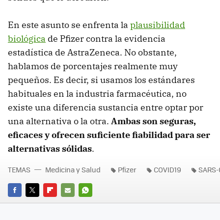
En este asunto se enfrenta la
plausibilidad
biológica
de Pfizer contra la evidencia
estadística de AstraZeneca. No obstante,
hablamos de porcentajes realmente muy
pequeños. Es decir, si usamos los estándares
habituales en la industria farmacéutica, no
existe una diferencia sustancia entre optar por
una alternativa o la otra.
Ambas son seguras,
eficaces y ofrecen suficiente fiabilidad para ser
alternativas sólidas
.
TEMAS
Medicina y Salud
Pfizer
COVID19
SARS-
FACEBOOK
TWITTER
FLIPBOARD
E-
WHATSAPP
MAIL