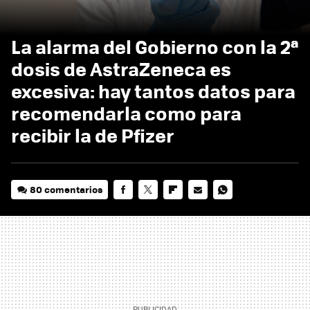
La alarma del Gobierno con la 2ª
dosis de AstraZeneca es
excesiva: hay tantos datos para
recomendarla como para
recibir la de Pfizer
80 comentarios
FACEBOOK
TWITTER
FLIPBOARD
E-
WHATSAPP
MAIL