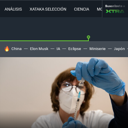
Suscríbete a
ANÁLISIS
XATAKA SELECCIÓN
CIENCIA
MOVILIDAD
HOY SE HABLA DE
China
Elon Musk
IA
Eclipse
Miniserie
Japón