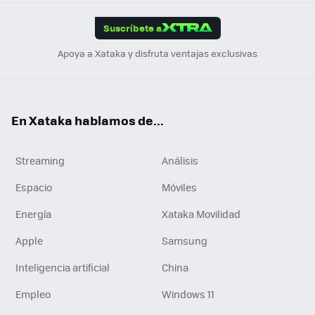
App
ok
e
am
m
rd
edI
ok
Suscríbete a
n
Apoya a Xataka y disfruta ventajas exclusivas
En Xataka hablamos de...
Streaming
Análisis
Espacio
Móviles
Energía
Xataka Movilidad
Apple
Samsung
Inteligencia artificial
China
Empleo
Windows 11