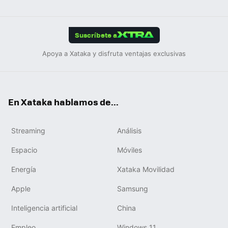
ats
ter
ebo
tub
agr
gra
boa
Link
Tikt
App
ok
e
am
m
rd
edIn
ok
Suscríbete a
Apoya a Xataka y disfruta ventajas exclusivas
En Xataka hablamos de...
Streaming
Análisis
Espacio
Móviles
Energía
Xataka Movilidad
Apple
Samsung
Inteligencia artificial
China
Empleo
Windows 11