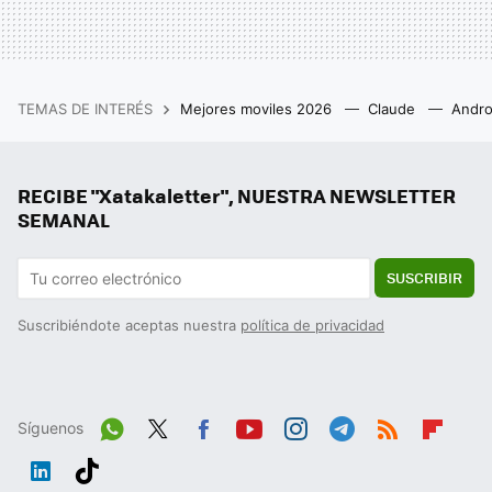
TEMAS DE INTERÉS
Mejores moviles 2026
Claude
Andro
RECIBE "Xatakaletter", NUESTRA NEWSLETTER
SEMANAL
SUSCRIBIR
Suscribiéndote aceptas nuestra
política de privacidad
Síguenos
Wh
Twit
Fac
You
Inst
Tele
RSS
Flip