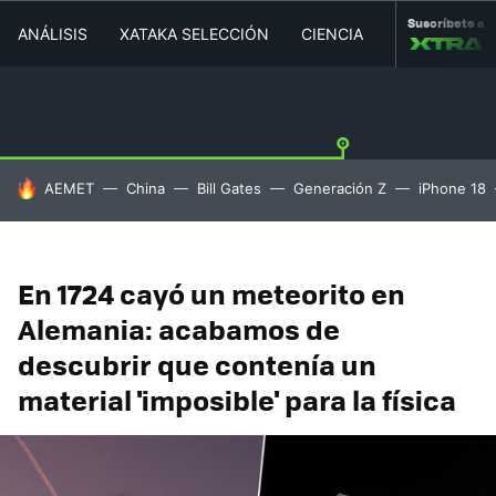
Suscríbete a
ANÁLISIS
XATAKA SELECCIÓN
CIENCIA
MOVILIDAD
HOY SE HABLA DE
AEMET
China
Bill Gates
Generación Z
iPhone 18
En 1724 cayó un meteorito en
Alemania: acabamos de
descubrir que contenía un
material 'imposible' para la física