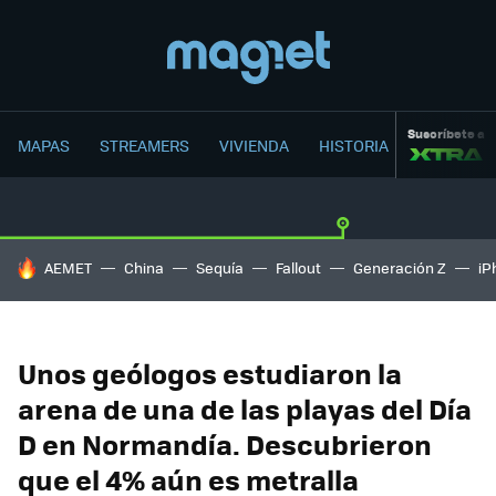
Suscríbete a
MAPAS
STREAMERS
VIVIENDA
HISTORIA
HOY SE HABLA DE
AEMET
China
Sequía
Fallout
Generación Z
iP
Unos geólogos estudiaron la
arena de una de las playas del Día
D en Normandía. Descubrieron
que el 4% aún es metralla