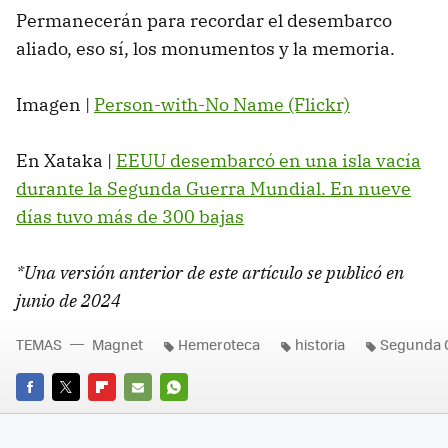
Permanecerán para recordar el desembarco
aliado, eso sí, los monumentos y la memoria.
Imagen |
Person-with-No Name (Flickr)
En Xataka |
EEUU desembarcó en una isla vacía
durante la Segunda Guerra Mundial. En nueve
días tuvo más de 300 bajas
*Una versión anterior de este artículo se publicó en
junio de 2024
TEMAS
Magnet
Hemeroteca
historia
Segunda 
FACEBOOK
TWITTER
FLIPBOARD
E-
WHATSAPP
MAIL