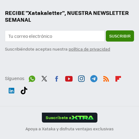
RECIBE "Xatakaletter", NUESTRA NEWSLETTER
SEMANAL
SUSCRIBIR
Suscribiéndote aceptas nuestra
política de privacidad
Síguenos
Wh
Twit
Fac
You
Inst
Tele
RSS
Flip
ats
ter
ebo
tub
agr
gra
boa
Link
Tikt
App
ok
e
am
m
rd
edI
ok
Suscríbete a
n
Apoya a Xataka y disfruta ventajas exclusivas