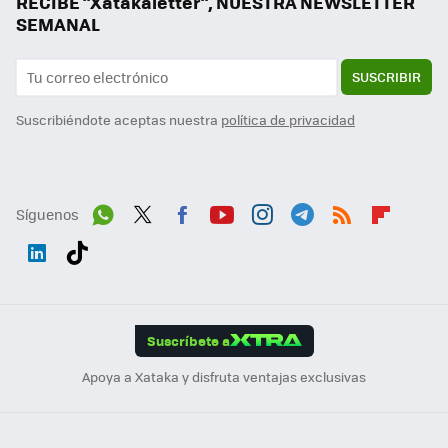
RECIBE "Xatakaletter", NUESTRA NEWSLETTER
SEMANAL
SUSCRIBIR
Suscribiéndote aceptas nuestra
política de privacidad
Síguenos
Wh
Twit
Fac
You
Inst
Tele
RSS
Flip
ats
ter
ebo
tub
agr
gra
boa
Link
Tikt
App
ok
e
am
m
rd
edI
ok
Suscríbete a
n
Apoya a Xataka y disfruta ventajas exclusivas