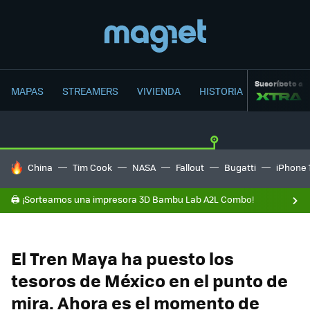
Suscríbete a
MAPAS
STREAMERS
VIVIENDA
HISTORIA
HOY SE HABLA DE
China
Tim Cook
NASA
Fallout
Bugatti
iPhone 
🖨️ ¡Sorteamos una impresora 3D Bambu Lab A2L Combo!
El Tren Maya ha puesto los
tesoros de México en el punto de
mira. Ahora es el momento de