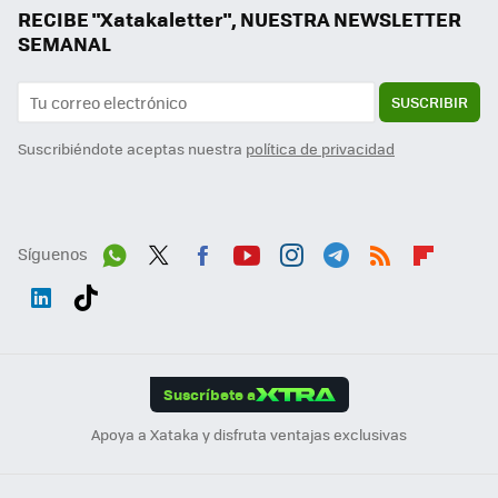
RECIBE "Xatakaletter", NUESTRA NEWSLETTER
SEMANAL
SUSCRIBIR
Suscribiéndote aceptas nuestra
política de privacidad
Síguenos
Wh
Twit
Fac
You
Inst
Tele
RSS
Flip
ats
ter
ebo
tub
agr
gra
boa
Link
Tikt
App
ok
e
am
m
rd
edI
ok
Suscríbete a
n
Apoya a Xataka y disfruta ventajas exclusivas