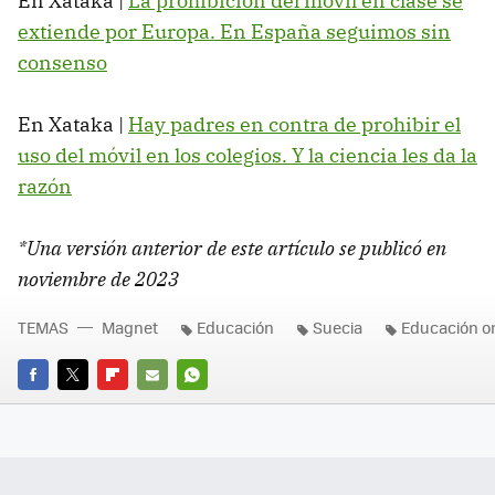
En Xataka |
La prohibición del móvil en clase se
extiende por Europa. En España seguimos sin
consenso
En Xataka |
Hay padres en contra de prohibir el
uso del móvil en los colegios. Y la ciencia les da la
razón
*Una versión anterior de este artículo se publicó en
noviembre de 2023
TEMAS
Magnet
Educación
Suecia
Educación o
FACEBOOK
TWITTER
FLIPBOARD
E-
WHATSAPP
MAIL