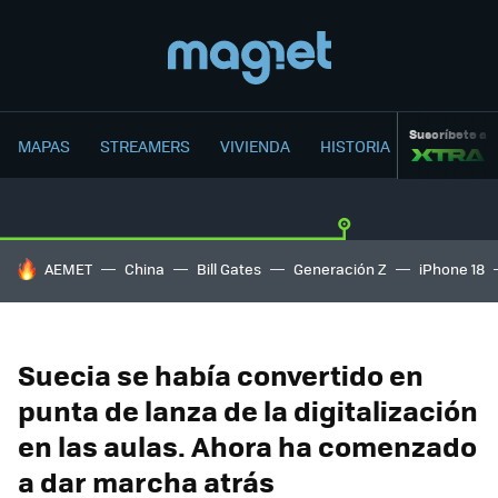
Suscríbete a
MAPAS
STREAMERS
VIVIENDA
HISTORIA
HOY SE HABLA DE
AEMET
China
Bill Gates
Generación Z
iPhone 18
Suecia se había convertido en
punta de lanza de la digitalización
en las aulas. Ahora ha comenzado
a dar marcha atrás