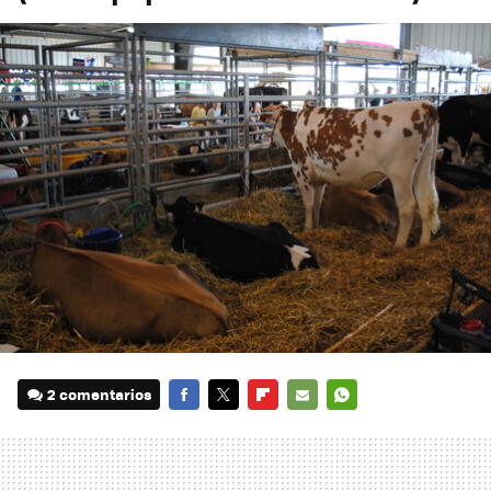
2 comentarios
FACEBOOK
TWITTER
FLIPBOARD
E-
WHATSAPP
MAIL