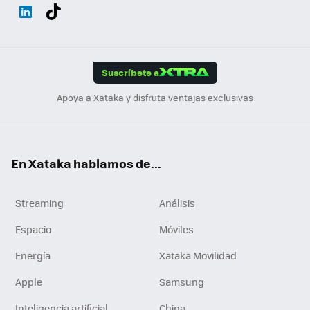
Wh
Twit
Fac
You
Inst
Tele
RSS
Flip
ats
ter
ebo
tub
agr
gra
boa
Link
Tikt
App
ok
e
am
m
rd
edI
ok
Suscríbete a
n
Apoya a Xataka y disfruta ventajas exclusivas
En Xataka hablamos de...
Streaming
Análisis
Espacio
Móviles
Energía
Xataka Movilidad
Apple
Samsung
Inteligencia artificial
China