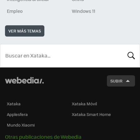
Empleo
Windows 11
VER MÁS TEMAS
BUSCA
SUBIR
Xataka
Xataka Móvil
Applesfera
Xataka Smart Home
Mundo Xiaomi
Otras publicaciones de Webedia