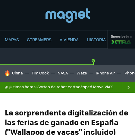
Suscríbete a
MAPAS
STREAMERS
VIVIENDA
HISTORIA
HOY SE HABLA DE
China
Tim Cook
NASA
Waze
iPhone Air
iPhone
🌿¡Últimas horas! Sorteo de robot cortacésped Mova ViAX
La sorprendente digitalización de
las ferias de ganado en España
("Wallapop de vacas" incluido)