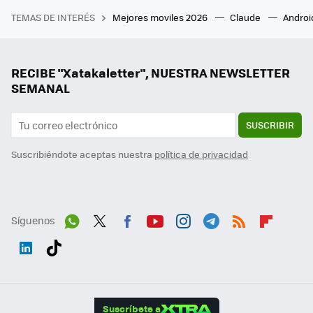
TEMAS DE INTERÉS
Mejores moviles 2026
Claude
Androi
RECIBE "Xatakaletter", NUESTRA NEWSLETTER
SEMANAL
SUSCRIBIR
Suscribiéndote aceptas nuestra
política de privacidad
Síguenos
Wh
Twit
Fac
You
Inst
Tele
RSS
Flip
ats
ter
ebo
tub
agr
gra
boa
Link
Tikt
App
ok
e
am
m
rd
edI
ok
Suscríbete a
n