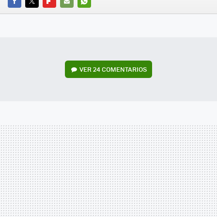
FACEBOOK
TWITTER
FLIPBOARD
E-
WHATSAPP
MAIL
VER
24 COMENTARIOS