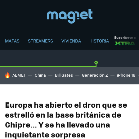
Suscríbete a
MAPAS
STREAMERS
VIVIENDA
HISTORIA
HOY SE HABLA DE
AEMET
China
Bill Gates
Generación Z
iPhone 18
Europa ha abierto el dron que se
estrelló en la base británica de
Chipre... Y se ha llevado una
inquietante sorpresa