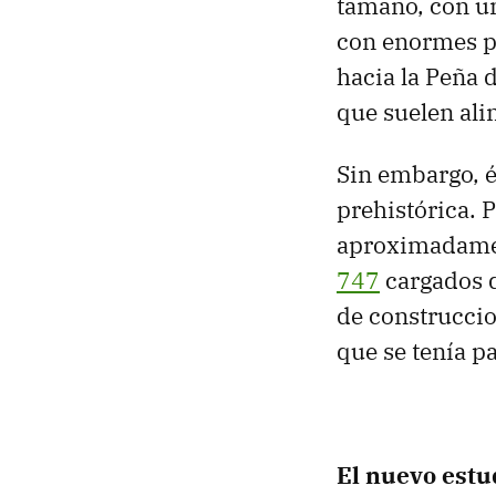
tamaño, con un
con enormes pi
hacia la Peña 
que suelen ali
Sin embargo, é
prehistórica.
aproximadamen
747
cargados d
de construcci
que se tenía p
El nuevo estu