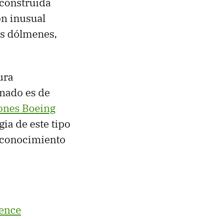
 construida
ón inusual
os dólmenes,
ura
nado es de
ones Boeing
gia de este tipo
l conocimiento
ience