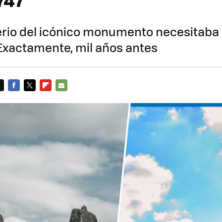
erio del icónico monumento necesitaba 
Exactamente, mil años antes
FACEBOOK
TWITTER
FLIPBOARD
E-
MAIL