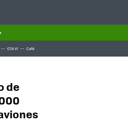
GTA VI
Café
o de
.000
 aviones