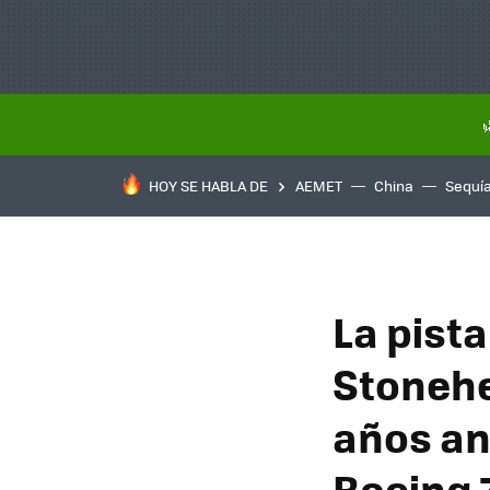
HOY SE HABLA DE
AEMET
China
Sequí
La pista
Stonehe
años an
Boeing 