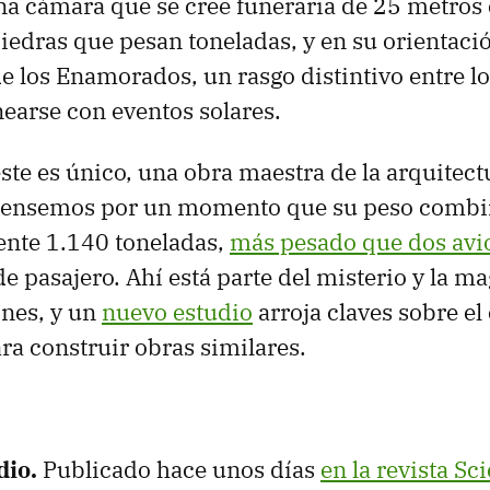
a cámara que se cree funeraria de 25 metros
edras que pesan toneladas, y en su orientaci
de los Enamorados, un rasgo distintivo entre l
nearse con eventos solares.
ste es único, una obra maestra de la arquitect
 Pensemos por un momento que su peso combi
te 1.140 toneladas,
más pesado que dos avi
e pasajero. Ahí está parte del misterio y la ma
ones, y un
nuevo estudio
arroja claves sobre e
ara construir obras similares.
dio.
Publicado hace unos días
en la revista Sc