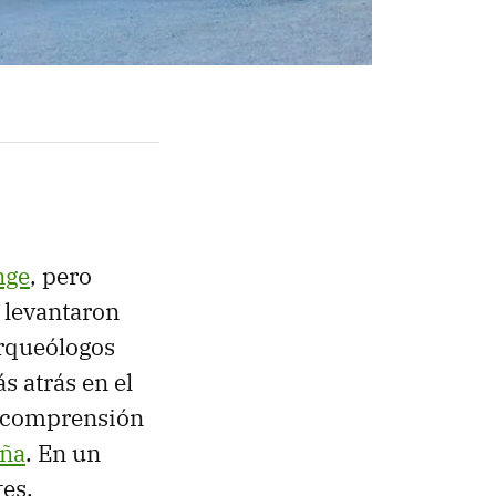
nge
, pero
 levantaron
rqueólogos
 atrás en el
a comprensión
aña
. En un
es.