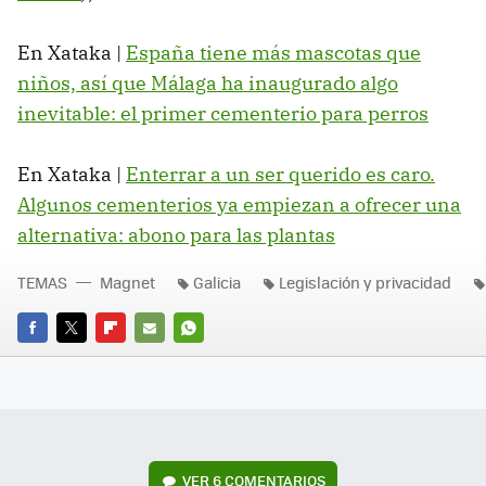
En Xataka |
España tiene más mascotas que
niños, así que Málaga ha inaugurado algo
inevitable: el primer cementerio para perros
En Xataka |
Enterrar a un ser querido es caro.
Algunos cementerios ya empiezan a ofrecer una
alternativa: abono para las plantas
TEMAS
Magnet
Galicia
Legislación y privacidad
FACEBOOK
TWITTER
FLIPBOARD
E-
WHATSAPP
MAIL
VER
6 COMENTARIOS