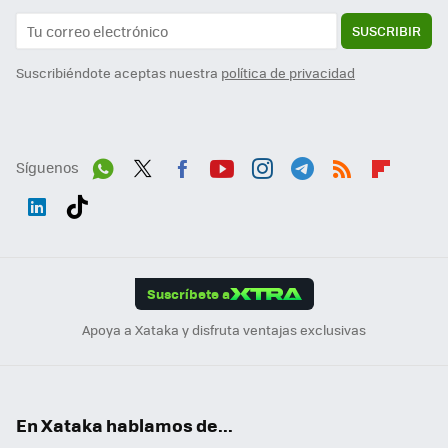
SUSCRIBIR
Suscribiéndote aceptas nuestra
política de privacidad
Síguenos
Wh
Twit
Fac
You
Inst
Tele
RSS
Flip
ats
ter
ebo
tub
agr
gra
boa
Link
Tikt
App
ok
e
am
m
rd
edI
ok
Suscríbete a
n
Apoya a Xataka y disfruta ventajas exclusivas
En Xataka hablamos de...