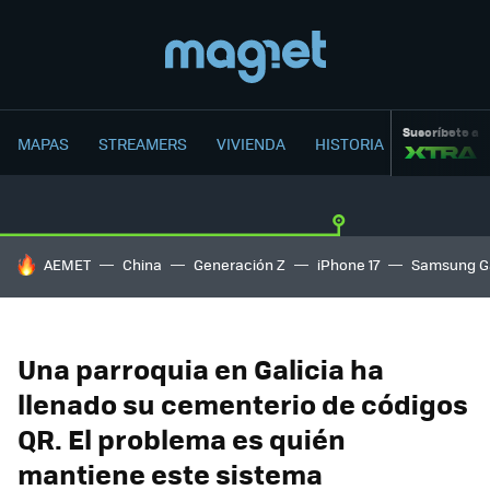
Suscríbete a
MAPAS
STREAMERS
VIVIENDA
HISTORIA
HOY SE HABLA DE
AEMET
China
Generación Z
iPhone 17
Samsung G
Una parroquia en Galicia ha
llenado su cementerio de códigos
QR. El problema es quién
mantiene este sistema