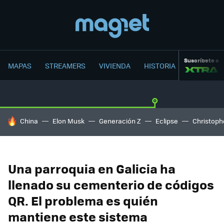
Suscríbete a
MAPAS
STREAMERS
VIVIENDA
HISTORIA
HOY SE HABLA DE
China
Elon Musk
Generación Z
Eclipse
Christoph
Una parroquia en Galicia ha
llenado su cementerio de códigos
QR. El problema es quién
mantiene este sistema