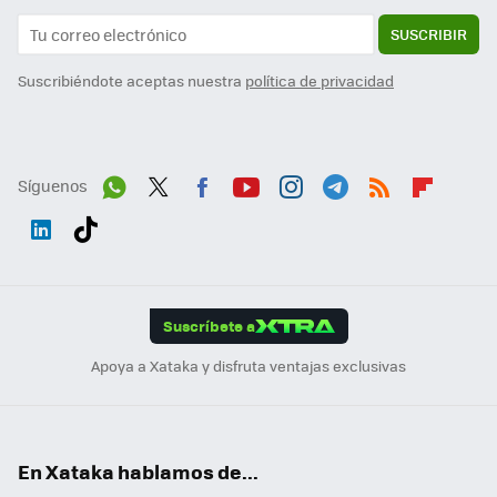
SUSCRIBIR
Suscribiéndote aceptas nuestra
política de privacidad
Síguenos
Wh
Twit
Fac
You
Inst
Tele
RSS
Flip
ats
ter
ebo
tub
agr
gra
boa
Link
Tikt
App
ok
e
am
m
rd
edI
ok
Suscríbete a
n
Apoya a Xataka y disfruta ventajas exclusivas
En Xataka hablamos de...