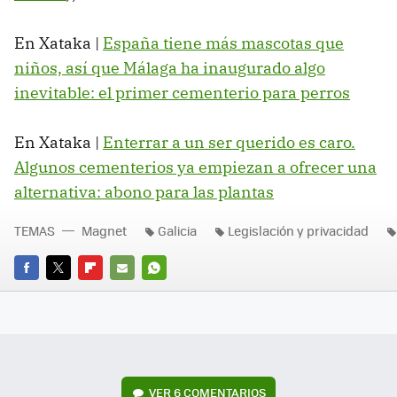
En Xataka |
España tiene más mascotas que
niños, así que Málaga ha inaugurado algo
inevitable: el primer cementerio para perros
En Xataka |
Enterrar a un ser querido es caro.
Algunos cementerios ya empiezan a ofrecer una
alternativa: abono para las plantas
TEMAS
Magnet
Galicia
Legislación y privacidad
FACEBOOK
TWITTER
FLIPBOARD
E-
WHATSAPP
MAIL
VER
6 COMENTARIOS