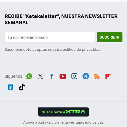
RECIBE "Xatakaletter", NUESTRA NEWSLETTER
SEMANAL
SUSCRIBIR
Suscribiéndote aceptas nuestra
política de privacidad
Síguenos
Wh
Twit
Fac
You
Inst
Tele
RSS
Flip
ats
ter
ebo
tub
agr
gra
boa
Link
Tikt
App
ok
e
am
m
rd
edI
ok
Suscríbete a
n
Apoya a Xataka y disfruta ventajas exclusivas