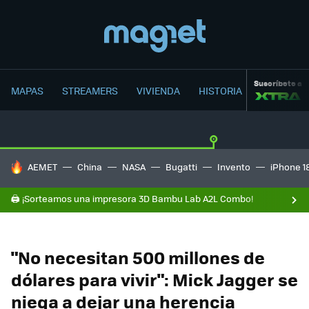
Suscríbete a
MAPAS
STREAMERS
VIVIENDA
HISTORIA
HOY SE HABLA DE
AEMET
China
NASA
Bugatti
Invento
iPhone 1
🖨️ ¡Sorteamos una impresora 3D Bambu Lab A2L Combo!
"No necesitan 500 millones de
dólares para vivir": Mick Jagger se
niega a dejar una herencia