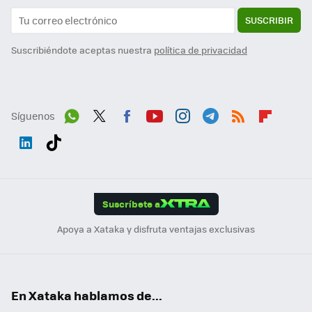
SUSCRIBIR
Suscribiéndote aceptas nuestra
política de privacidad
Síguenos
Wh
Twit
Fac
You
Inst
Tele
RSS
Flip
ats
ter
ebo
tub
agr
gra
boa
Link
Tikt
App
ok
e
am
m
rd
edI
ok
Suscríbete a
n
Apoya a Xataka y disfruta ventajas exclusivas
En Xataka hablamos de...