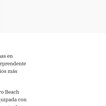
nas en
sorprendente
rios más
ro Beach
equipada con