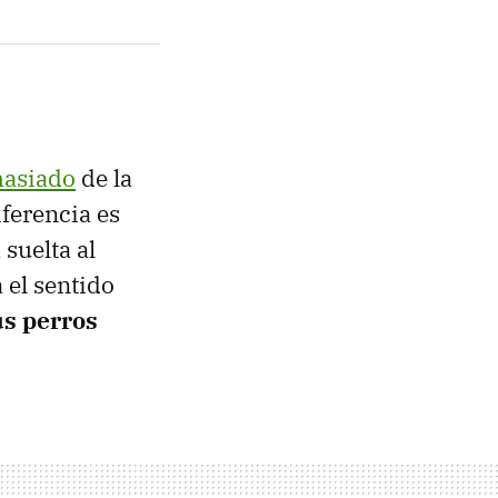
masiado
de la
iferencia es
suelta al
 el sentido
us perros