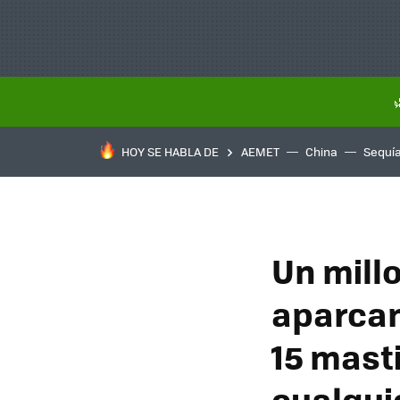
HOY SE HABLA DE
AEMET
China
Sequí
Un mill
aparcam
15 mast
cualqui