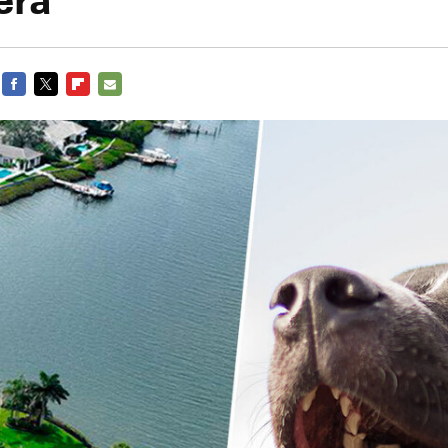
FACEBOOK
TWITTER
FLIPBOARD
E-
MAIL