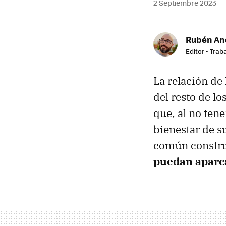
2 Septiembre 2023
Rubén An
Editor - Trab
La relación de
del resto de l
que, al no ten
bienestar de s
común constru
puedan aparca