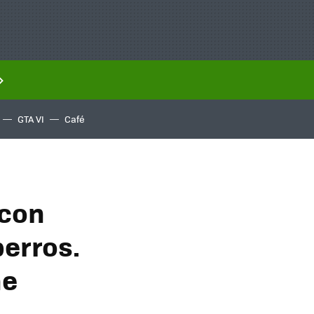
GTA VI
Café
 con
erros.
he