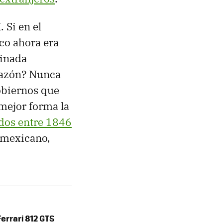
 Si en el
co ahora era
tinada
 razón? Nunca
gobiernos que
mejor forma la
idos entre 1846
o mexicano,
Ferrari 812 GTS