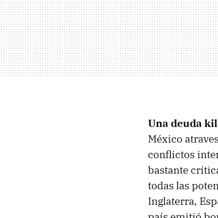
Una deuda ki
México atraves
conflictos int
bastante críti
todas las pote
Inglaterra, Esp
país emitió bo