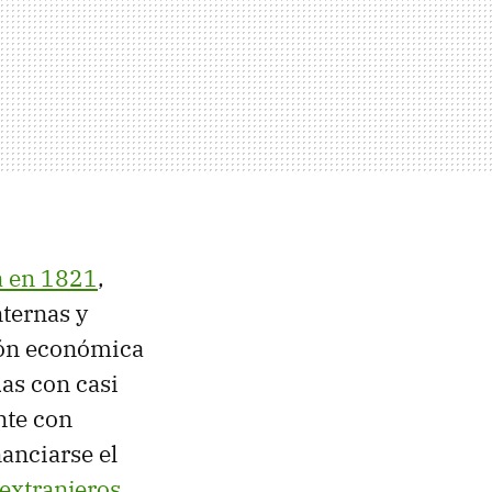
a en 1821
,
nternas y
ción económica
as con casi
nte con
nanciarse el
extranjeros
.