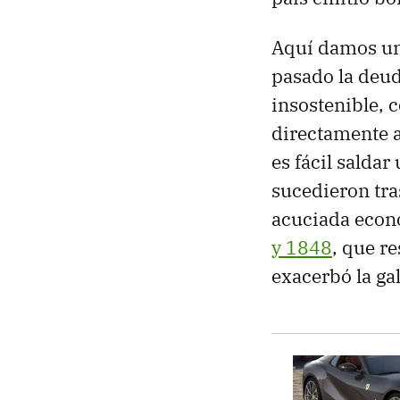
Aquí damos un s
pasado la deud
insostenible, 
directamente a
es fácil salda
sucedieron tra
acuciada econ
y 1848
, que re
exacerbó la ga