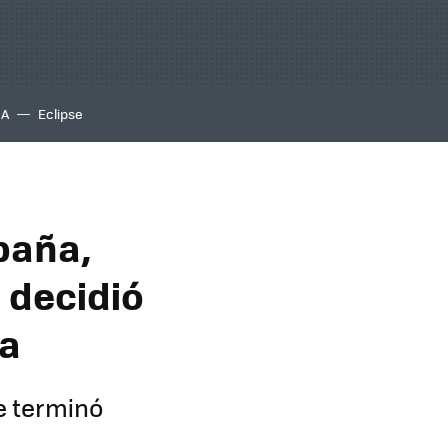
IA
Eclipse
paña,
I decidió
sa
e terminó