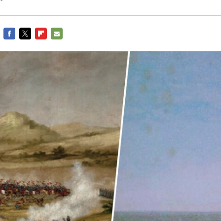
FACEBOOK
TWITTER
FLIPBOARD
E-
MAIL