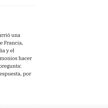
rrió una
e Francia,
ña y el
emonios hacer
pregunta:
respuesta, por