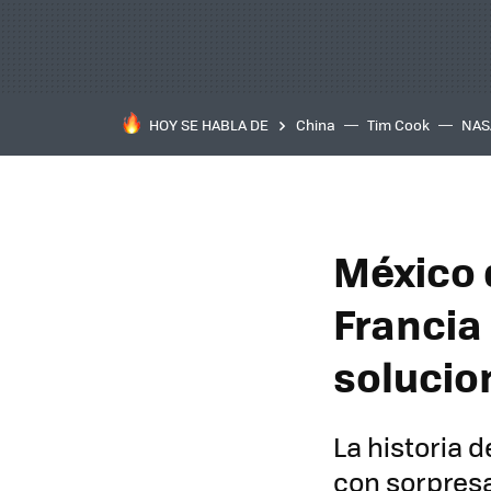
HOY SE HABLA DE
China
Tim Cook
NAS
México 
Francia 
solucio
La historia 
con sorpres