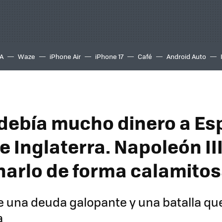
A
Waze
iPhone Air
iPhone 17
Café
Android Auto
debía mucho dinero a Es
e Inglaterra. Napoleón II
narlo de forma calamito
de una deuda galopante y una batalla qu
a