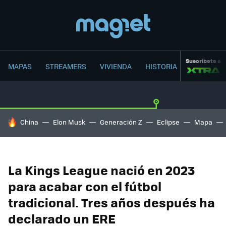
Suscríbete a
MAPAS
STREAMERS
VIVIENDA
HISTORIA
HOY SE HABLA DE
China
Elon Musk
Generación Z
Eclipse
Mapa
La Kings League nació en 2023
para acabar con el fútbol
tradicional. Tres años después ha
declarado un ERE