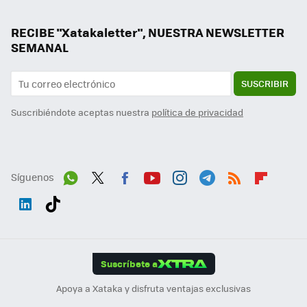
RECIBE "Xatakaletter", NUESTRA NEWSLETTER
SEMANAL
SUSCRIBIR
Suscribiéndote aceptas nuestra
política de privacidad
Síguenos
Wh
Twit
Fac
You
Inst
Tele
RSS
Flip
ats
ter
ebo
tub
agr
gra
boa
Link
Tikt
App
ok
e
am
m
rd
edI
ok
Suscríbete a
n
Apoya a Xataka y disfruta ventajas exclusivas