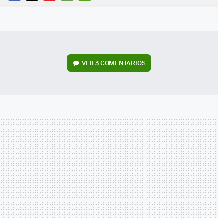
FACEBOOK
TWITTER
FLIPBOARD
E-
WHATSAPP
MAIL
VER
3 COMENTARIOS