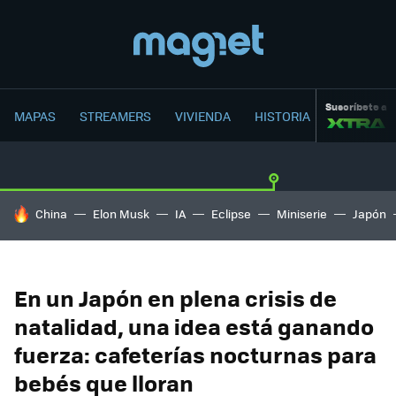
Suscríbete a
MAPAS
STREAMERS
VIVIENDA
HISTORIA
HOY SE HABLA DE
China
Elon Musk
IA
Eclipse
Miniserie
Japón
En un Japón en plena crisis de
natalidad, una idea está ganando
fuerza: cafeterías nocturnas para
bebés que lloran