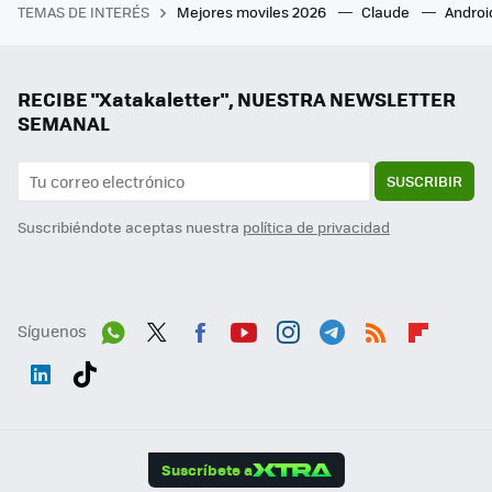
TEMAS DE INTERÉS
Mejores moviles 2026
Claude
Androi
RECIBE "Xatakaletter", NUESTRA NEWSLETTER
SEMANAL
SUSCRIBIR
Suscribiéndote aceptas nuestra
política de privacidad
Síguenos
Wh
Twit
Fac
You
Inst
Tele
RSS
Flip
ats
ter
ebo
tub
agr
gra
boa
Link
Tikt
App
ok
e
am
m
rd
edI
ok
Suscríbete a
n