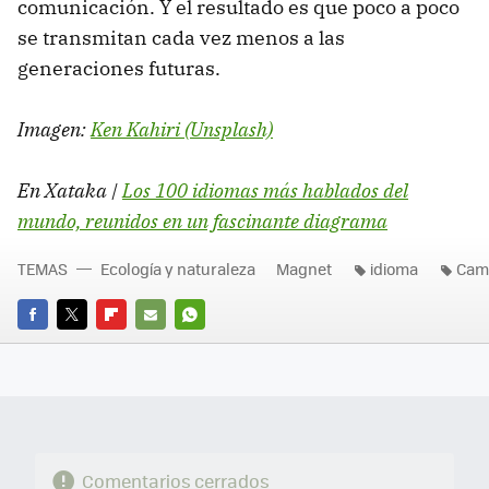
comunicación. Y el resultado es que poco a poco
se transmitan cada vez menos a las
generaciones futuras.
Imagen:
Ken Kahiri (Unsplash)
En Xataka |
Los 100 idiomas más hablados del
mundo, reunidos en un fascinante diagrama
TEMAS
Ecología y naturaleza
Magnet
idioma
Camb
FACEBOOK
TWITTER
FLIPBOARD
E-
WHATSAPP
MAIL
Comentarios cerrados