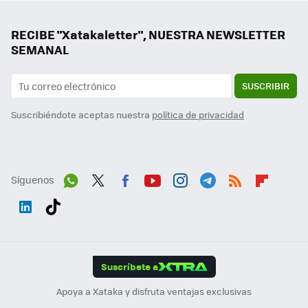
RECIBE "Xatakaletter", NUESTRA NEWSLETTER
SEMANAL
SUSCRIBIR
Suscribiéndote aceptas nuestra
política de privacidad
Síguenos
Wh
Twit
Fac
You
Inst
Tele
RSS
Flip
ats
ter
ebo
tub
agr
gra
boa
Link
Tikt
App
ok
e
am
m
rd
edI
ok
Suscríbete a
n
Apoya a Xataka y disfruta ventajas exclusivas