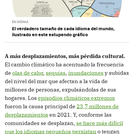
EN XATAKA
El verdadero tamaño de cada idioma del mundo,
ilustrado en este estupendo gráfico
A más desplazamientos, más pérdida cultural.
El cambio climático ha acentuado la frecuencia
de
olas de calor
,
sequías
,
inundaciones
y subidas
del nivel del mar que afectan a la vida de
millones de personas, expulsándolas de sus
hogares. Los
episodios climáticos extremos
fueron la causa principal de
23,7 millones de
desplazamientos
en 2021. Y, conforme las
comunidades se desplazan,
se hace más difícil
que los idiomas pequeños persistan
o tengan