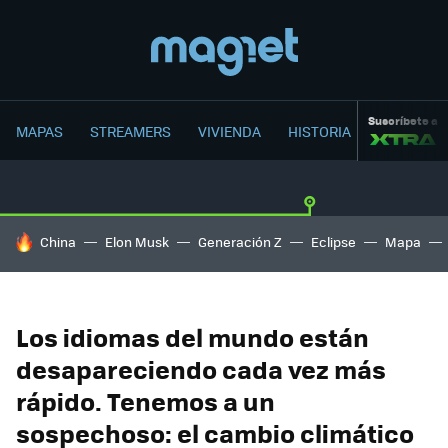
Suscríbete a
MAPAS
STREAMERS
VIVIENDA
HISTORIA
HOY SE HABLA DE
China
Elon Musk
Generación Z
Eclipse
Mapa
Los idiomas del mundo están
desapareciendo cada vez más
rápido. Tenemos a un
sospechoso: el cambio climático