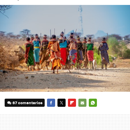
67 comentarios
FACEBOOK
TWITTER
FLIPBOARD
E-
WHATSAPP
MAIL