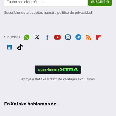
SUSCRIBIR
Suscribiéndote aceptas nuestra
política de privacidad
Síguenos
Wh
Twit
Fac
You
Inst
Tele
RSS
Flip
ats
ter
ebo
tub
agr
gra
boa
Link
Tikt
App
ok
e
am
m
rd
edI
ok
Suscríbete a
n
Apoya a Xataka y disfruta ventajas exclusivas
En Xataka hablamos de...