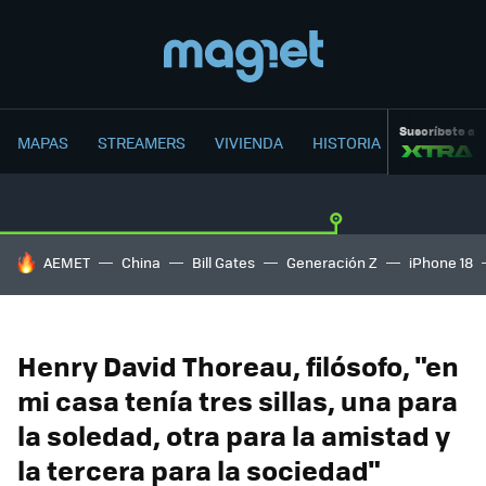
Suscríbete a
MAPAS
STREAMERS
VIVIENDA
HISTORIA
HOY SE HABLA DE
AEMET
China
Bill Gates
Generación Z
iPhone 18
Henry David Thoreau, filósofo, "en
mi casa tenía tres sillas, una para
la soledad, otra para la amistad y
la tercera para la sociedad"