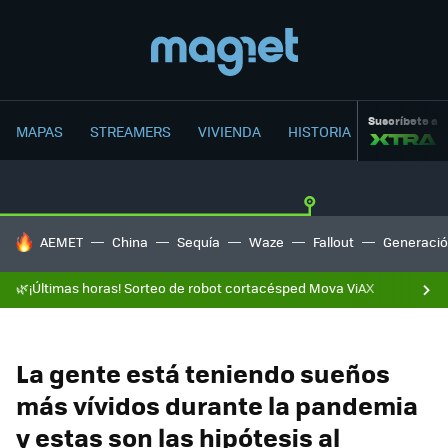
Suscríbete a
MAPAS
STREAMERS
VIVIENDA
HISTORIA
HOY SE HABLA DE
AEMET
China
Sequía
Waze
Fallout
Generació
🌿¡Últimas horas! Sorteo de robot cortacésped Mova ViAX
La gente está teniendo sueños
más vívidos durante la pandemia
y estas son las hipótesis al