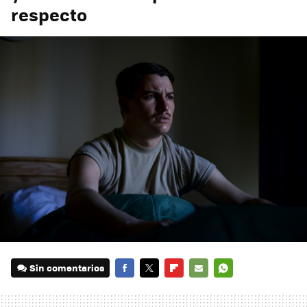
respecto
Sin comentarios
FACEBOOK
TWITTER
FLIPBOARD
E-
WHATSAPP
MAIL