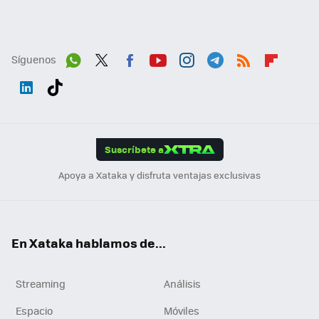
Síguenos
Wh
Twit
Fac
You
Inst
Tele
RSS
Flip
ats
ter
ebo
tub
agr
gra
boa
Link
Tikt
App
ok
e
am
m
rd
edI
ok
Suscríbete a
n
Apoya a Xataka y disfruta ventajas exclusivas
En Xataka hablamos de...
Streaming
Análisis
Espacio
Móviles