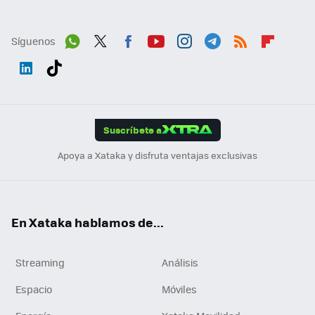
Síguenos
Wh
Twit
Fac
You
Inst
Tele
RSS
Flip
ats
ter
ebo
tub
agr
gra
boa
Link
Tikt
App
ok
e
am
m
rd
edI
ok
Suscríbete a
n
Apoya a Xataka y disfruta ventajas exclusivas
En Xataka hablamos de...
Streaming
Análisis
Espacio
Móviles