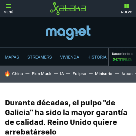
MENÚ
NUEVO
Suscríbete a
MAPAS
STREAMERS
VIVIENDA
HISTORIA
HOY SE HABLA DE
China
Elon Musk
IA
Eclipse
Miniserie
Japón
Durante décadas, el pulpo "de
Galicia" ha sido la mayor garantía
de calidad. Reino Unido quiere
arrebatárselo