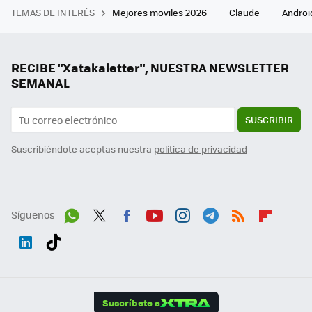
TEMAS DE INTERÉS
Mejores moviles 2026
Claude
Androi
RECIBE "Xatakaletter", NUESTRA NEWSLETTER
SEMANAL
SUSCRIBIR
Suscribiéndote aceptas nuestra
política de privacidad
Síguenos
Wh
Twit
Fac
You
Inst
Tele
RSS
Flip
ats
ter
ebo
tub
agr
gra
boa
Link
Tikt
App
ok
e
am
m
rd
edI
ok
Suscríbete a
n