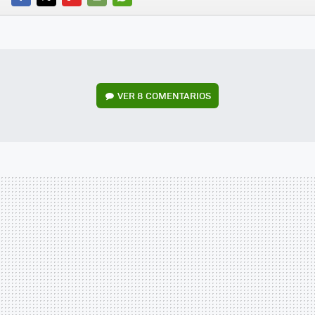
FACEBOOK
TWITTER
FLIPBOARD
E-
WHATSAPP
MAIL
VER
8 COMENTARIOS