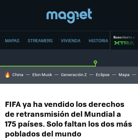
Suscríbete a
MAPAS
STREAMERS
VIVIENDA
HISTORIA
HOY SE HABLA DE
China
Elon Musk
Generación Z
Eclipse
Mapa
FIFA ya ha vendido los derechos
de retransmisión del Mundial a
175 países. Solo faltan los dos más
poblados del mundo